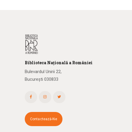
Biblioteca
N
ațională
a R
omâniei
Bulevardul Unirii 22,
București 030833
Contactează-Ne