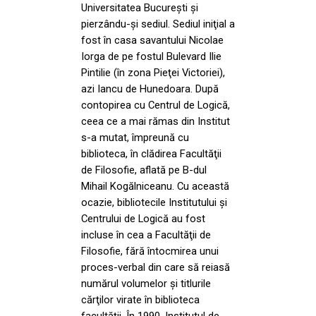
Universitatea Bucureşti şi
pierzându-şi sediul. Sediul iniţial a
fost în casa savantului Nicolae
Iorga de pe fostul Bulevard Ilie
Pintilie (în zona Pieţei Victoriei),
azi Iancu de Hunedoara. După
contopirea cu Centrul de Logică,
ceea ce a mai rămas din Institut
s-a mutat, împreună cu
biblioteca, în clădirea Facultăţii
de Filosofie, aflată pe B-dul
Mihail Kogălniceanu. Cu această
ocazie, bibliotecile Institutului şi
Centrului de Logică au fost
incluse în cea a Facultăţii de
Filosofie, fără întocmirea unui
proces-verbal din care să reiasă
numărul volumelor şi titlurile
cărţilor virate în biblioteca
facultăţii. În 1990, Institutul de