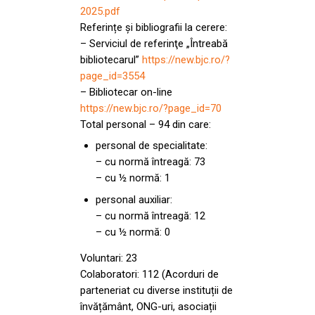
2025.pdf
Referințe și bibliografii la cerere:
– Serviciul de referinţe „Întreabă
bibliotecarul”
https://new.bjc.ro/?
page_id=3554
– Bibliotecar on-line
https://new.bjc.ro/?page_id=70
Total personal – 94 din care:
personal de specialitate:
– cu normă întreagă: 73
– cu ½ normă: 1
personal auxiliar:
– cu normă întreagă: 12
– cu ½ normă: 0
Voluntari: 23
Colaboratori: 112 (Acorduri de
parteneriat cu diverse instituții de
învățământ, ONG-uri, asociații