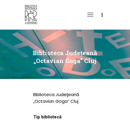
DESPRE NOI
PERMISUL MEU DE
Biblioteca Judeţeană
BIBLIOTECĂ
„Octavian Goga” Cluj
CATALOAGE ȘI
COLECȚII
BIBLIOTECA DIGITALĂ
Biblioteca Judeţeană
EVENIMENTE
„Octavian Goga” Cluj
CULTURALE
Tip bibliotecă
SPAȚII
NOUTĂȚI