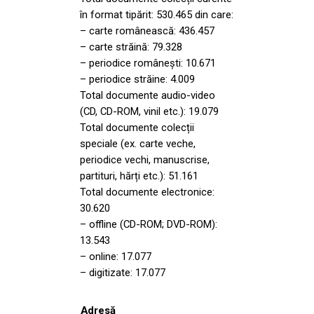
în format tipărit: 530.465 din care:
– carte românească:
436.457
– carte străină:
79.328
– periodice românești:
10.671
– periodice străine: 4.009
Total documente audio-video
(CD, CD-ROM, vinil etc.): 19.079
Total documente colecții
speciale (ex. carte veche,
periodice vechi, manuscrise,
partituri, hărți etc.): 51.161
Total documente electronice:
30.620
– offline (CD-ROM; DVD-ROM):
13.543
– online: 17.077
– digitizate: 17.077
Adresă