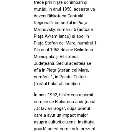
trece prin niște schimbări și
mutări. În anul 1950, aceasta va
deveni Biblioteca Centrală
Regională, cu sediul în Piața
Malinovsky, numărul 5 (actuala
Piață Avram Iancu) și apoi în
Piața Ștefan cel Mare, numărul 1.
Din anul 1963 devine Biblioteca
Municipală și Bibliotecă
Județeană. Sediul acesteia se
afla în Piața Ștefan cel Mare,
numărul 1, în Palatul Culturii
(fostul Palat al Justiției).
În anul 1992, biblioteca a primit
numele de Biblioteca Județeană
„Octavian Goga”, după poetul
care a avut un impact major
asupra culturii clujene. Instituția
poartă acest nume și în prezent.