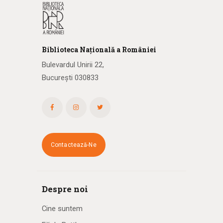
Biblioteca
N
ațională
a R
omâniei
Bulevardul Unirii 22,
București 030833
Contactează-Ne
Despre noi
Cine suntem