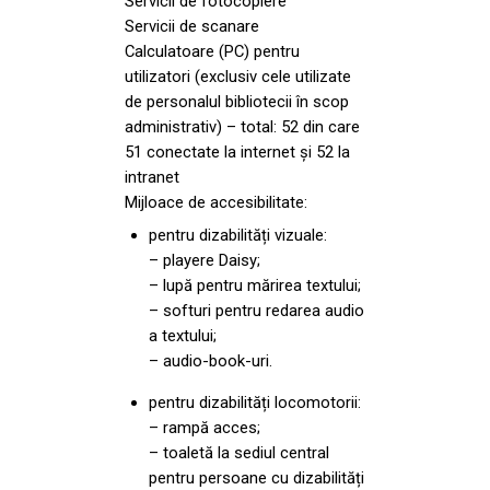
Servicii de fotocopiere
Servicii de scanare
Calculatoare (PC) pentru
utilizatori (exclusiv cele utilizate
de personalul bibliotecii în scop
administrativ) – total: 52 din care
51 conectate la internet și 52 la
intranet
Mijloace de accesibilitate:
pentru dizabilități vizuale:
– playere Daisy;
– lupă pentru mărirea textului;
– softuri pentru redarea audio
a textului;
– audio-book-uri.
pentru dizabilități locomotorii:
– rampă acces;
– toaletă la sediul central
pentru persoane cu dizabilități