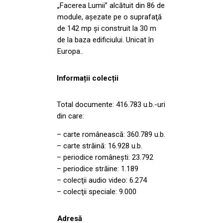
„Facerea Lumii” alcătuit din 86 de
module, aşezate pe o suprafaţă
de 142 mp şi construit la 30 m
de la baza edificiului. Unicat în
Europa..
Informații colecții
Total documente: 416.783 u.b.-uri
din care:
– carte românească: 360.789 u.b.
– carte străină: 16.928 u.b.
– periodice româneşti: 23.792
– periodice străine: 1.189
– colecţii audio video: 6.274
– colecţii speciale: 9.000
Adresă