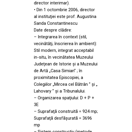
director interimar).
• Din 1 octombrie 2006, director
al instituţiei este prof. Augustina
Sanda Constantinescu
Date despre clădire:
– Integrarea în context (stil,
vecinătăţi, înscrierea în ambient):
Stil modern, integrat acceptabil
in-situ, în vecinătatea Muzeului
Judeţean de Istorie şi a Muzeului
de Artă „Casa Simian” ; în
proximitatea Episcopiei, a
Colegiilor „Mircea cel Bătrân ” şi „
Lahovary ” şi a Tribunalului.
– Organizarea spaţiului: D + P +
3E
– Suprafaţã construitã = 924 mp;
Suprafaţã desfãşuratã = 3696
mp
– Sistem constructiv (metode