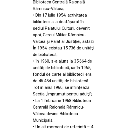
Biblioteca Centrală Raională
Râmnicu-Vâlcea;
• Din 17 iulie 1954, activitatea
bibliotecii s-a desfăşurat în
sediul Palatului Culturii, devenit
apoi, Cercul Militar Râmnicu-
Vâlcea şi Palat al Justiţiei, astăzi.
În 1954, existau 15.736 de unităţi
de bibliotecă;
• În 1960, s-a ajuns la 35.664 de
unităţi de bibliotecă, iar în 1965,
fondul de carte al bibliotecii era
de 46.454 unităţi de bibliotecă.
Tot în anul 1960, se înfiinţează
Secţia „Împrumut pentru adulţi”;
• La 1 februarie 1968 Biblioteca
Centrală Raională Râmnicu-
Vâlcea devine Biblioteca
Municipală ;
• Un alt moment de referinţă – 4