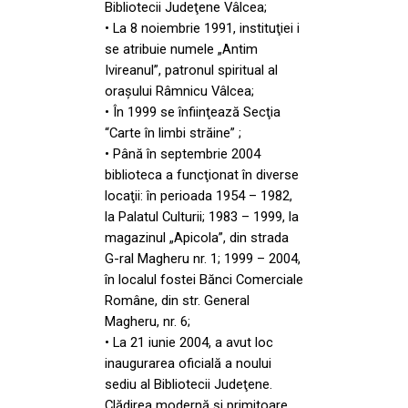
Bibliotecii Judeţene Vâlcea;
• La 8 noiembrie 1991, instituţiei i
se atribuie numele „Antim
Ivireanul”, patronul spiritual al
oraşului Râmnicu Vâlcea;
• În 1999 se înfiinţează Secţia
“Carte în limbi străine” ;
• Până în septembrie 2004
biblioteca a funcţionat în diverse
locaţii: în perioada 1954 – 1982,
la Palatul Culturii; 1983 – 1999, la
magazinul „Apicola”, din strada
G-ral Magheru nr. 1; 1999 – 2004,
în localul fostei Bănci Comerciale
Române, din str. General
Magheru, nr. 6;
• La 21 iunie 2004, a avut loc
inaugurarea oficială a noului
sediu al Bibliotecii Judeţene.
Clădirea modernă şi primitoare