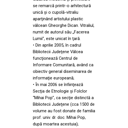
se remarcă printr-o arhitectură
unică şi o cupolă-vitraliu
aparţinând artistului plastic
vâlcean Gheorghe Dican. Vitraliul,
numit de autorul său „Facerea
Lumii”, este unicat în ţară.
• Din aprilie 2005, în cadrul
Bibliotecii Judeţene Vâlcea
funcţionează Centrul de
Informare Comunitară, având ca
obiectiv general diseminarea de
informaţie europeană;
• În mai 2006 se înfiinţează
Secţia de Etnologie şi Folclor
“Mihai Pop”, ca secţie distinctă a
Bibliotecii Judeţene (cca 1500 de
volume au fost donate de familia
prof. univ. dr. doc. Mihai Pop,
după moartea acestuia);