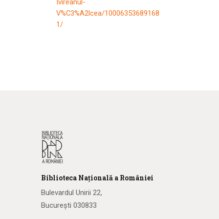
Ivireanul-
V%C3%A2lcea/10006353689168
1/
Biblioteca
N
ațională
a R
omâniei
Bulevardul Unirii 22,
București 030833