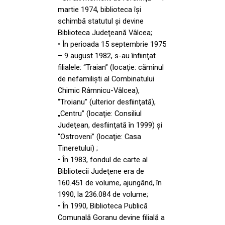
martie 1974, biblioteca îşi
schimbă statutul şi devine
Biblioteca Judeţeană Vâlcea;
• În perioada 15 septembrie 1975
– 9 august 1982, s-au înfiinţat
filialele: “Traian” (locaţie: căminul
de nefamilişti al Combinatului
Chimic Râmnicu-Vâlcea),
“Troianu” (ulterior desfiinţată),
„Centru” (locaţie: Consiliul
Judeţean, desfiinţată în 1999) şi
“Ostroveni” (locaţie: Casa
Tineretului) ;
• În 1983, fondul de carte al
Bibliotecii Judeţene era de
160.451 de volume, ajungând, în
1990, la 236.084 de volume;
• În 1990, Biblioteca Publică
Comunală Goranu devine filială a