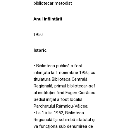
bibliotecar metodist
Anul înființării
1950
Istoric
• Biblioteca publică a fost
înfiinţată la 1 noiembrie 1950, cu
titulatura Biblioteca Centrală
Regională, primul bibliotecar-şef
al instituţiei fiind Eugen Ciorăscu.
Sediul iniţial a fost localul
Parchetului Râmnicu-Vâlcea;
• La 1 iulie 1952, Biblioteca
Regională îşi schimbă statutul şi
va funcţiona sub denumirea de