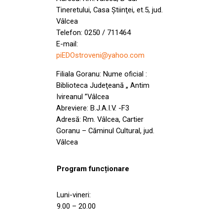
Tineretului, Casa Ştiinţei, et.5, jud.
Vâlcea
Telefon: 0250 / 711464
E-mail:
piEDOstroveni@yahoo.com
Filiala Goranu: Nume oficial :
Biblioteca Judeţeană „ Antim
Ivireanul ”Vâlcea
Abreviere: B.J.A.I.V. -F3
Adresă: Rm. Vâlcea, Cartier
Goranu – Căminul Cultural, jud.
Vâlcea
Program funcționare
Luni-vineri:
9.00 – 20.00