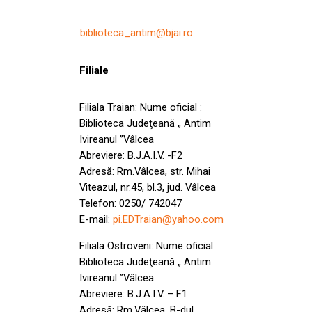
biblioteca_antim@bjai.ro
Filiale
Filiala Traian: Nume oficial :
Biblioteca Judeţeană „ Antim
Ivireanul ”Vâlcea
Abreviere: B.J.A.I.V. -F2
Adresă: Rm.Vâlcea, str. Mihai
Viteazul, nr.45, bl.3, jud. Vâlcea
Telefon: 0250/ 742047
E-mail:
pi.EDTraian@yahoo.com
Filiala Ostroveni: Nume oficial :
Biblioteca Judeţeană „ Antim
Ivireanul ”Vâlcea
Abreviere: B.J.A.I.V. – F1
Adresă: Rm.Vâlcea, B-dul