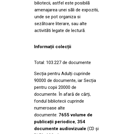
biliotecii, astfel este posibilã
amenajarea unei sãli de expozitii,
unde se pot organiza si
sezãtoare literare, sau alte
activitãti legate de lecturã.
Informații colecții
Total: 103.227 de documente
Secția pentru Adulți cuprinde
90000 de documente, iar Secția
pentru copii 20000 de
documente. În afară de cărți,
fondul bibliotecii cuprinde
numeroase alte
documente:
7655 volume de
publicații periodice
,
354
documente audiovizuale
(CD și