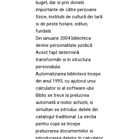
buget, dar si prin donatii
importante de cãtre persoane
fizice, institutii de culturã din tarã
si de peste hotare, edituri,
fundatii.
Din ianuarie 2004 biblioteca
devine personalitate juridicã.
Acest fapt determinã
transformãri si în structura
personalului.
Automatizarea bibliotecii începe
din anul 1995, cu ajutorul unui
calculator si al software-ului
Biblis se trece la prelucrea
automatã a noilor achiziti, si
simultan se introduc datele din
catalogul traditional. La sectia
pentru copii se începe
prelucrarea documentelor si
introducerea datelor în calculator