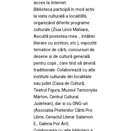
acces la Internet.
Biblioteca participã în mod activ
la viata culturalã a localitãtii,
organizând diferite programe
culturale (Ziua Liricii Mahiare,
Ascultã povestea mea…, întâlniri
literare cu scriitori, etc.), expozitii
tematice de cãrti, concursuri de
desene si de culturã generalã
pentru copii , care tind sã devinã
traditionale. Colaboreazã cu alte
institutii culturale din localitate
sau judet (Casa de Culturã,
Teatrul Figura, Muzeul Tarisznyás
Márton, Centrul Cultural
Judetean), dar si cu ONG-uri
(Asociatia Prietenilor Cãrtii Pro
Libris, Cenaclul Literar Salamon
E., Galeria Por Art).
Colaborarea cu alte biblioteci a