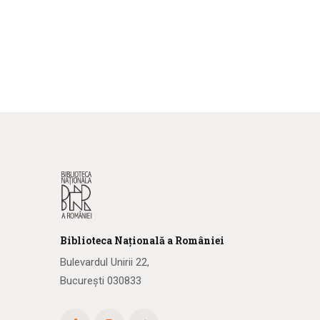
Biblioteca
N
ațională
a R
omâniei
Bulevardul Unirii 22,
București 030833