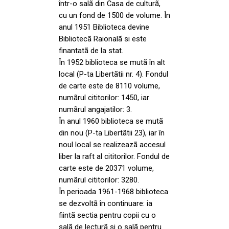
într-o salã din Casa de culturã,
cu un fond de 1500 de volume. În
anul 1951 Biblioteca devine
Bibliotecã Raionalã si este
finantatã de la stat.
În 1952 biblioteca se mutã în alt
local (P-ta Libertãtii nr. 4). Fondul
de carte este de 8110 volume,
numãrul cititorilor: 1450, iar
numãrul angajatilor: 3.
În anul 1960 biblioteca se mutã
din nou (P-ta Libertãtii 23), iar în
noul local se realizeazã accesul
liber la raft al cititorilor. Fondul de
carte este de 20371 volume,
numãrul cititorilor: 3280.
În perioada 1961-1968 biblioteca
se dezvoltã în continuare: ia
fiintã sectia pentru copii cu o
salã de lecturã si o salã pentru