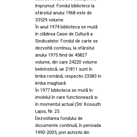
împrumut. Fondul bibliotecii la
sfârsitul anului 1968 este de
33529 volume.
În anul 1974 biblioteca se mutã
în clãdirea Casei de Culturã a
Sindicatelor. Fondul de carte se
dezvoltã continuu, la sfârsitul
anului 1975 fiind de 45827
volume, din care 24220 volume
beletristicã, iar 21811 sunt în
limba românã, respectiv 23583 în
limba maghiarã.
În 1977 biblioteca se mutã în
imobilul în care functioneazã si
în momentul actual (Str. Kossuth
Lajos, Nr. 25.
Dezvoltarea fondului de
documente continuã, în perioada
1990-2005, prin achizitii din