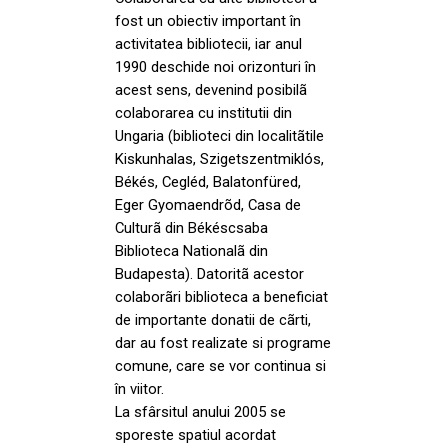
fost un obiectiv important în
activitatea bibliotecii, iar anul
1990 deschide noi orizonturi în
acest sens, devenind posibilã
colaborarea cu institutii din
Ungaria (biblioteci din localitãtile
Kiskunhalas, Szigetszentmiklós,
Békés, Cegléd, Balatonfüred,
Eger Gyomaendrõd, Casa de
Culturã din Békéscsaba
Biblioteca Nationalã din
Budapesta). Datoritã acestor
colaborãri biblioteca a beneficiat
de importante donatii de cãrti,
dar au fost realizate si programe
comune, care se vor continua si
în viitor.
La sfârsitul anului 2005 se
sporeste spatiul acordat