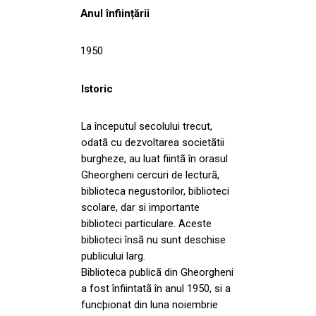
Anul înființării
1950
Istoric
La începutul secolului trecut,
odatã cu dezvoltarea societãtii
burgheze, au luat fiintã în orasul
Gheorgheni cercuri de lecturã,
biblioteca negustorilor, biblioteci
scolare, dar si importante
biblioteci particulare. Aceste
biblioteci însã nu sunt deschise
publicului larg.
Biblioteca publicã din Gheorgheni
a fost înfiintatã în anul 1950, si a
funcþionat din luna noiembrie