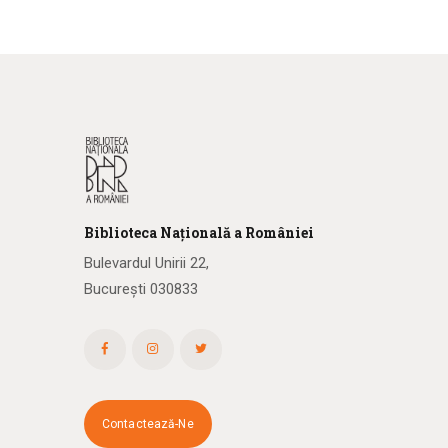
Biblioteca
N
ațională
a R
omâniei
Bulevardul Unirii 22,
București 030833
Contactează-Ne