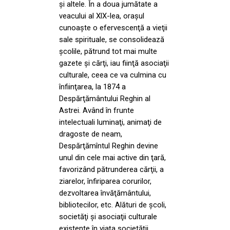
şi altele. În a doua jumătate a
veacului al XlX-lea, oraşul
cunoaşte o efervescenţă a vieţii
sale spirituale, se consolidează
şcolile, pătrund tot mai multe
gazete şi cărţi, iau fiinţă asociaţii
culturale, ceea ce va culmina cu
înfiinţarea, la 1874 a
Despărţământului Reghin al
Astrei. Având în frunte
intelectuali luminaţi, animaţi de
dragoste de neam,
Despărţămîntul Reghin devine
unul din cele mai active din ţară,
favorizând pătrunderea cărţii, a
ziarelor, înfiriparea corurilor,
dezvoltarea învăţământului,
bibliotecilor, etc. Alături de şcoli,
societăţi şi asociaţii culturale
existente în viaţa societăţii,