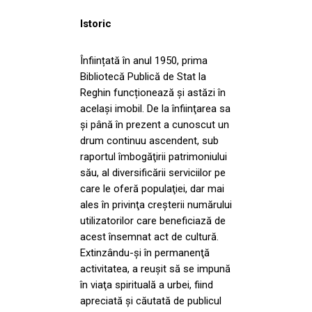
Istoric
Înființată în anul 1950, prima
Bibliotecă Publică de Stat la
Reghin funcționează și astăzi în
același imobil. De la înfiinţarea sa
şi până în prezent a cunoscut un
drum continuu ascendent, sub
raportul îmbogăţirii patrimoniului
său, al diversificării serviciilor pe
care le oferă populaţiei, dar mai
ales în privinţa creşterii numărului
utilizatorilor care beneficiază de
acest însemnat act de cultură.
Extinzându-şi în permanenţă
activitatea, a reuşit să se impună
în viaţa spirituală a urbei, fiind
apreciată şi căutată de publicul