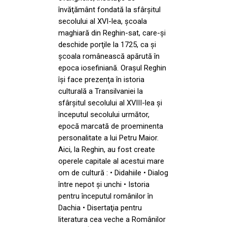
învăţământ fondată la sfârşitul
secolului al XVI-lea, şcoala
maghiară din Reghin-sat, care-şi
deschide porţile la 1725, ca şi
şcoala românească apărută în
epoca iosefiniană. Oraşul Reghin
îşi face prezenţa în istoria
culturală a Transilvaniei la
sfârşitul secolului al XVIII-lea şi
începutul secolului următor,
epocă marcată de proeminenta
personalitate a lui Petru Maior.
Aici, la Reghin, au fost create
operele capitale al acestui mare
om de cultură : • Didahiile • Dialog
între nepot şi unchi • Istoria
pentru începutul românilor în
Dachia • Disertaţia pentru
literatura cea veche a Românilor