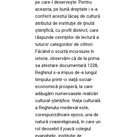
pe care-l deserveşte. Pentru
aceasta, pe bună dreptate i s-a
conferit acestui lăcaş de cultură
atributul de instituţie de ţinută
ştiinţifică, cu profil distinct, care
răspunde cerinţelor de lectură a
tuturor categoriilor de cititori.
Făcând o scurtă incursiune în
istorie, observăm că de la prima
sa atestare documentară 1228,
Reghinul s-a impus de-a lungul
timpului printr-o viaţă social-
economică prosperă, la care
adăugăm numeroasele realizări
cultural-ştiinţifice. Viaţa culturală
a Reghinului medieval este,
corespunzătoare epocii, una de
natură cvasireligioasă, în care un
rol deosebit îl joacă colegiul
evanghelic, instituţie de