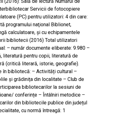
ecii (2016): Sală de lectură Numărul de
terbibliotecar Servicii de fotocopiere
atoare (PC) pentru utilizatori: 4 din care:
ită programului naţional Biblionet,
ângă calculatoare, și cu echipamentele
orii bibliotecii (2016) Total utilizatori
dual: – număr documente eliberate: 9.980 –
, literatură pentru copii, literatură de
ă (critică literară, istorie, geografie).
 în bibliotecă: – Activități cultural –
lile și grădinița din localitate – Club de
articiparea bibliotecarilor la sesiuni de
ioane/ conferințe – Întâlniri metodice –
arilor din bibliotecile publice din județul
ialitate, cu normă întreagă: 1