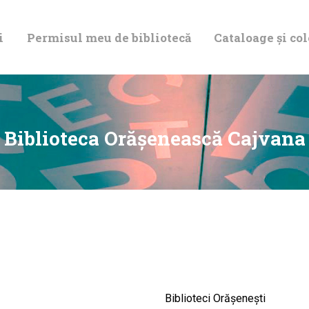
DESPRE NOI
i
Permisul meu de bibliotecă
Cataloage și col
PERMISUL MEU
DE BIBLIOTECĂ
CATALOAGE ȘI
Biblioteca Orăşenească Cajvana
COLECȚII
BIBLIOTECA
DIGITALĂ
EVENIMENTE
Biblioteci Orășenești