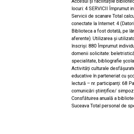
Accesul și facilitățile bibliot
locuri: 4 SERVICII Împrumut in
Servicii de scanare Total calcul
conectate la Internet: 4 (Dator
Biblioteca a fost dotată, pe l
aferente). Utilizarea și utilizat
înscriși: 880 Împrumut indivi
domenii solicitate: beletristică
specialitate, bibliografie școlar
Activități culturale desfășurate
educative în parteneriat cu șco
lectură – nr. participanți: 68 P
comunicări științifice/ simpoz
Consfătuirea anuală a bibliotec
Suceava Total personal de spec