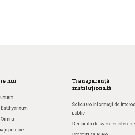
re noi
Transparență
instituțională
suntem
Solicitare informaţii de intere
a Batthyaneum
public
a Omnia
Declarații de avere și interese
ații publice
Drepturi salariale