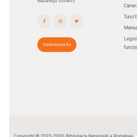
București 030833
Carier
Turul 
Manual
Legisl
Contactează-Ne
funcți
Copyright © 2023-2026 Biblioteca Naţională a României