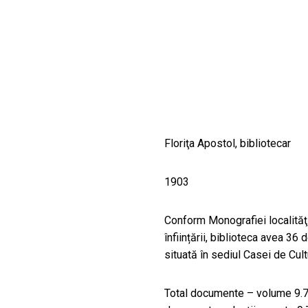
CULTURALE
SPAȚII
NOUTĂȚI
Floriţa Apostol, bibliotecar
1903
Conform Monografiei localităţi
înființării, biblioteca avea 36
situată în sediul Casei de Cult
Total documente – volume 9.74