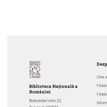
Desp
Cine 
Biblioteca
N
ațională
a
Filial
R
omâniei
Filial
Bulevardul Unirii 22,
Inform