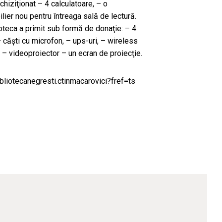
chiziţionat – 4 calculatoare, – o
lier nou pentru întreaga sală de lectură.
ioteca a primit sub formă de donaţie: – 4
căşti cu microfon, – ups-uri, – wireless
, – videoproiector – un ecran de proiecţie.
liotecanegresti.ctinmacarovici?fref=ts