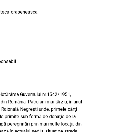
ioteca-oraseneasca
ponsabil
n Hotărârea Guvernului nr.1542/1951,
din România. Patru ani mai târziu, în anul
ca Raională Negreşti unde, primele cărţi
cele primite sub formă de donaţie de la
pă peregrinări prin mai multe locații, din
ază în actualul sediu, situat pe strada