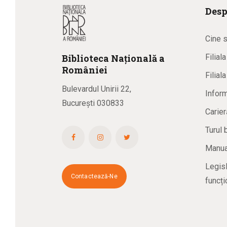
Desp
Cine 
Biblioteca
N
ațională
a
Filial
R
omâniei
Filial
Bulevardul Unirii 22,
Inform
București 030833
Carier
Turul 
Manual
Legisl
Contactează-Ne
funcți