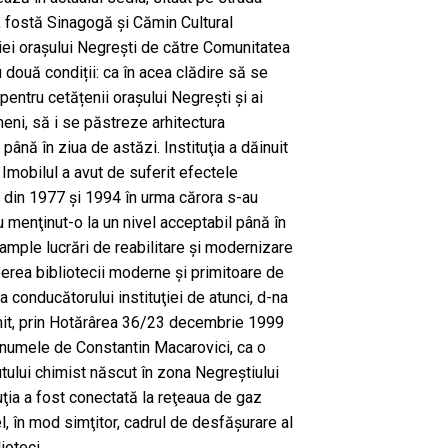
, fostă Sinagogă și Cămin Cultural
iei orașului Negrești de către Comunitatea
 două condiții: ca în acea clădire să se
pentru cetățenii orașului Negrești și ai
eni, să i se păstreze arhitectura
 până în ziua de astăzi. Instituţia a dăinuit
 Imobilul a avut de suferit efectele
 din 1977 şi 1994 în urma cărora s-au
au menţinut-o la un nivel acceptabil până în
ample lucrări de reabilitare şi modernizare
reerea bibliotecii moderne şi primitoare de
iva conducătorului instituţiei de atunci, d-na
imit, prin Hotărârea 36/23 decembrie 1999
, numele de Constantin Macarovici, ca o
tului chimist născut în zona Negreştiului
tuţia a fost conectată la reţeaua de gaz
, în mod simţitor, cadrul de desfăşurare al
ioteci.