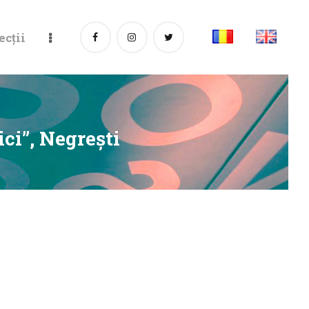
ecții
ci”, Negreşti