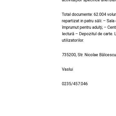
Total documente: 62.004 volum
repartizat in patru săli: – Sal
împrumut pentru adulţi; – Cent
lectură – Depozitul de carte. L
utilizatorilor.
735200, Str. Nicolae Bălcescu,
Vaslui
0235/457.046