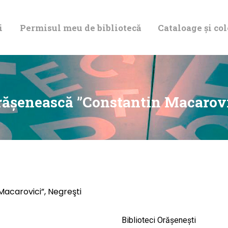
DESPRE NOI
i
Permisul meu de bibliotecă
Cataloage și col
PERMISUL MEU
DE BIBLIOTECĂ
CATALOAGE ȘI
răşenească ”Constantin Macarovi
COLECȚII
BIBLIOTECA
DIGITALĂ
acarovici”, Negreşti
EVENIMENTE
Biblioteci Orășenești