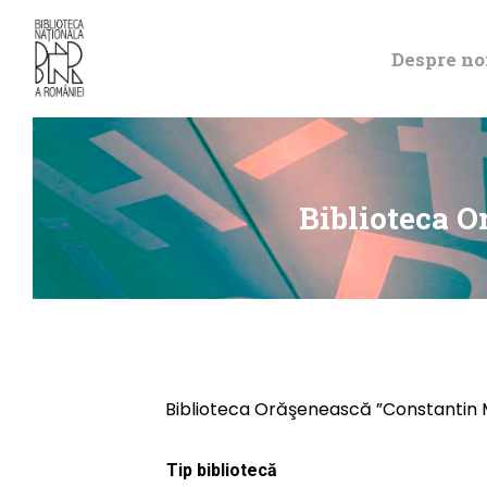
Despre no
Biblioteca O
Biblioteca Orăşenească ”Constantin M
Tip bibliotecă