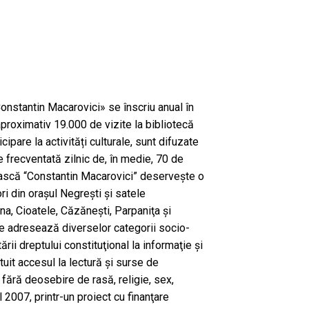
nstantin Macarovici» se înscriu anual în
c aproximativ 19.000 de vizite la bibliotecă
cipare la activități culturale, sunt difuzate
 frecventată zilnic de, în medie, 70 de
nească “Constantin Macarovici” deserveşte o
ri din orașul Negrești și satele
, Cioatele, Căzăneşti, Parpaniţa şi
 se adresează diverselor categorii socio-
ării dreptului constituţional la informaţie şi
tuit accesul la lectură şi surse de
r, fără deosebire de rasă, religie, sex,
l 2007, printr-un proiect cu finanţare