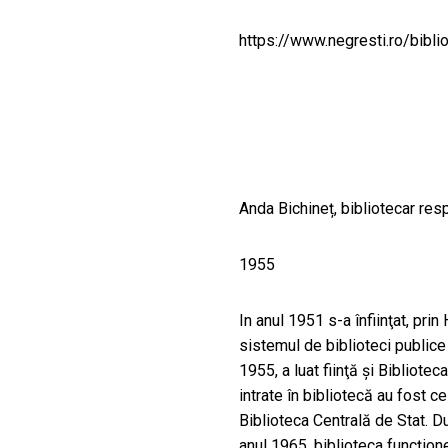
CULTURALE
https://www.negresti.ro/bibl
SPAȚII
NOUTĂȚI
Anda Bichineț, bibliotecar res
1955
In anul 1951 s-a înfiinţat, pri
sistemul de biblioteci publice 
1955, a luat fiinţă şi Bibliote
intrate în bibliotecă au fost 
Biblioteca Centrală de Stat. Du
anul 1965, biblioteca funcțione