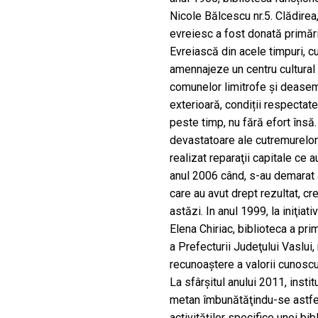
Nicole Bălcescu nr.5. Clădirea
evreiesc a fost donată primăr
Evreiască din acele timpuri, cu
amennajeze un centru cultural 
comunelor limitrofe și deasem
exterioară, condiții respectate
peste timp, nu fără efort însă.
devastatoare ale cutremurelor
realizat reparaţii capitale ce 
anul 2006 când, s-au demarat 
care au avut drept rezultat, c
astăzi. In anul 1999, la iniţiat
Elena Chiriac, biblioteca a pr
a Prefecturii Judeţului Vaslui
recunoaştere a valorii cunoscu
La sfârşitul anului 2011, insti
metan îmbunătăţindu-se astfel
activităţilor specifice unei bibl