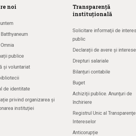
re noi
Transparență
instituțională
suntem
Solicitare informaţii de intere
a Batthyaneum
public
a Omnia
Declarații de avere și interese
ații publice
Drepturi salariale
ă și voluntariat
Bilanțuri contabile
bibliotecii
Buget
 de identitate
Achiziţii publice. Anunţuri de
ație privind organizarea și
închiriere
onarea instituției
Registrul Unic al Transparenţe
Intereselor
Anticorupție