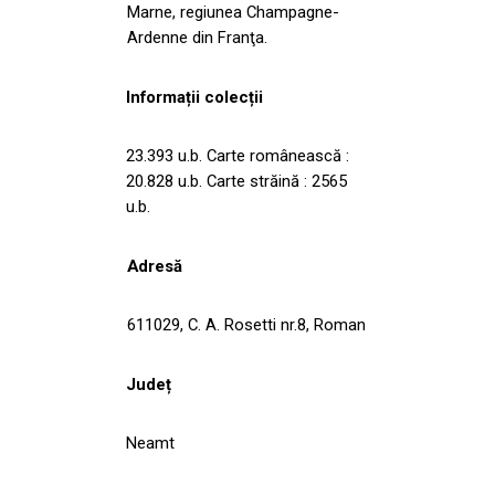
Marne, regiunea Champagne-
Ardenne din Franţa.
Informații colecții
23.393 u.b. Carte românească :
20.828 u.b. Carte străină : 2565
u.b.
Adresă
611029, C. A. Rosetti nr.8, Roman
Județ
Neamt