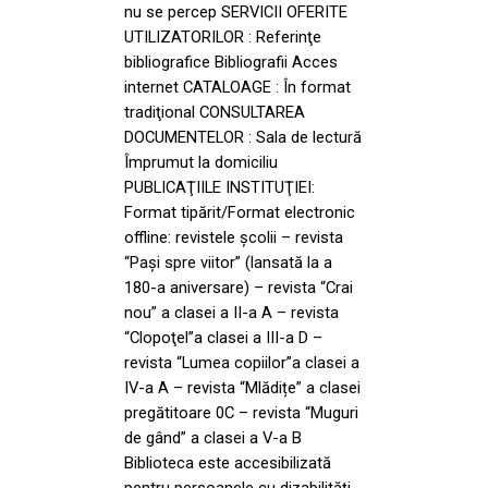
nu se percep SERVICII OFERITE
UTILIZATORILOR : Referinţe
bibliografice Bibliografii Acces
internet CATALOAGE : În format
tradiţional CONSULTAREA
DOCUMENTELOR : Sala de lectură
Împrumut la domiciliu
PUBLICAŢIILE INSTITUŢIEI:
Format tipărit/Format electronic
offline: revistele şcolii – revista
“Paşi spre viitor” (lansată la a
180-a aniversare) – revista “Crai
nou” a clasei a II-a A – revista
“Clopoţel”a clasei a III-a D –
revista “Lumea copiilor”a clasei a
IV-a A – revista “Mlădițe” a clasei
pregătitoare 0C – revista “Muguri
de gând” a clasei a V-a B
Biblioteca este accesibilizată
pentru persoanele cu dizabilități