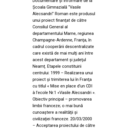
Documentare şi Informare de la
Şcoala Gimnazială “Vasile
Alecsandri” Roman este produsul
unui proiect finanţat de către
Consiliul General al
departamentului Marne, regiunea
Champagne-Ardenne, Franţa, în
cadrul cooperării descentralizate
care există de mai mulţi ani între
acest departament şi judeţul
Neamţ. Etapele constituirii
centrului: 1999 – Realizarea unui
proiect şi trimiterea lui în Franţa
cu titlul « Mise en place d’un CDI
à l’ecole Nr.1 «Vasile Alecsandri ».
Obiectiv principal – promovarea
limbii franceze; o mai bună
cunoaştere a realităţii şi
civilizaţiei franceze. 20/03/2000
– Acceptarea proiectului de către