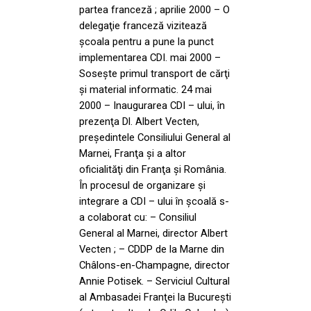
partea franceză ; aprilie 2000 – O
delegaţie franceză vizitează
şcoala pentru a pune la punct
implementarea CDI. mai 2000 –
Soseşte primul transport de cărţi
şi material informatic. 24 mai
2000 – Inaugurarea CDI – ului, în
prezenţa Dl. Albert Vecten,
preşedintele Consiliului General al
Marnei, Franţa şi a altor
oficialităţi din Franţa şi România.
În procesul de organizare şi
integrare a CDI – ului în şcoală s-
a colaborat cu: – Consiliul
General al Marnei, director Albert
Vecten ; – CDDP de la Marne din
Châlons-en-Champagne, director
Annie Potisek. – Serviciul Cultural
al Ambasadei Franţei la Bucureşti