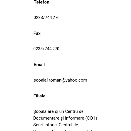
Telefon
0233/744.270
Fax
0233/744.270
Email
scoala1roman@yahoo.com
Filiale
Şcoala are și un Centru de
Documentare şi Informare (C.D.I.)
Scurt istoric: Centrul de