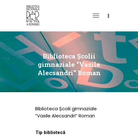
DESPRE NOI
PERMISUL MEU DE
Biblioteca Școlii
BIBLIOTECĂ
gimnaziale ”Vasile
Alecsandri” Roman
CATALOAGE ȘI
COLECȚII
BIBLIOTECA DIGITALĂ
EVENIMENTE
Biblioteca Școlii gimnaziale
CULTURALE
”Vasile Alecsandri” Roman
SPAȚII
Tip bibliotecă
NOUTĂȚI