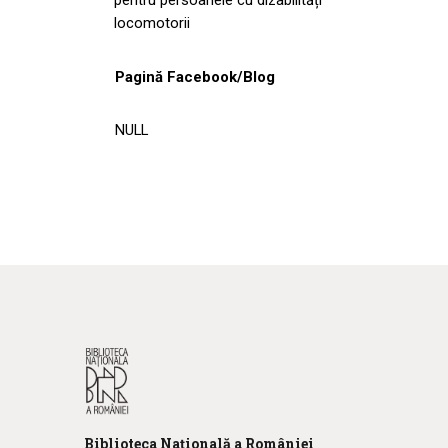
locomotorii
Pagină Facebook/Blog
NULL
Biblioteca
N
ațională
a R
omâniei