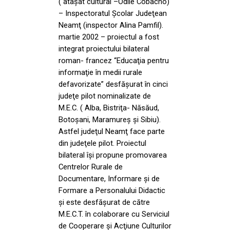
( ataşat cultural –Odile Cobacho)
– Inspectoratul Şcolar Judeţean
Neamţ (inspector Alina Pamfil).
martie 2002 – proiectul a fost
integrat proiectului bilateral
roman- francez “Educaţia pentru
informaţie în medii rurale
defavorizate” desfăşurat în cinci
judeţe pilot nominalizate de
M.E.C. ( Alba, Bistriţa- Năsăud,
Botoşani, Maramureş şi Sibiu).
Astfel judeţul Neamţ face parte
din judeţele pilot. Proiectul
bilateral îşi propune promovarea
Centrelor Rurale de
Documentare, Informare şi de
Formare a Personalului Didactic
şi este desfăşurat de către
M.E.C.T. în colaborare cu Serviciul
de Cooperare şi Acţiune Culturilor