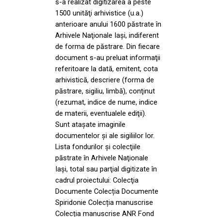
s-a realizat digitizarea a peste
1500 unităţi arhivistice (u.a.)
anterioare anului 1600 păstrate în
Arhivele Naţionale Iaşi, indiferent
de forma de păstrare. Din fiecare
document s-au preluat informaţii
referitoare la dată, emitent, cota
arhivistică, descriere (forma de
păstrare, sigiliu, limbă), conţinut
(rezumat, indice de nume, indice
de materii, eventualele ediţii).
Sunt ataşate imaginile
documentelor şi ale sigiliilor lor.
Lista fondurilor şi colecţiile
păstrate în Arhivele Naţionale
Iaşi, total sau parţial digitizate în
cadrul proiectului: Colecţia
Documente Colecția Documente
Spiridonie Colecția manuscrise
Colecția manuscrise ANR Fond