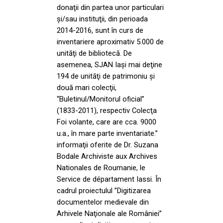
donaţii din partea unor particulari
şi/sau instituţii, din perioada
2014-2016, sunt în curs de
inventariere aproximativ 5.000 de
unităţi de bibliotecă. De
asemenea, SJAN Iaşi mai deţine
194 de unităţi de patrimoniu şi
două mari colecţii,
“Buletinul/Monitorul oficial”
(1833-2011), respectiv Colecţa
Foi volante, care are cca. 9000
u.a., în mare parte inventariate.”
informaţii oferite de Dr. Suzana
Bodale Archiviste aux Archives
Nationales de Roumanie, le
Service de départament Iassi. În
cadrul proiectulul ”Digitizarea
documentelor medievale din
Arhivele Naţionale ale României”