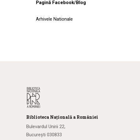
Pagină Facebook/Blog
Arhivele Nationale
Biblioteca
N
ațională
a R
omâniei
Bulevardul Unirii 22,
București 030833