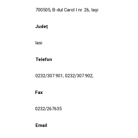
700505, B-dul Carol I nr. 26, Iaşi
Județ
Iasi
Telefon
0232/307.901; 0232/307.902;
Fax
0232/267635
Email