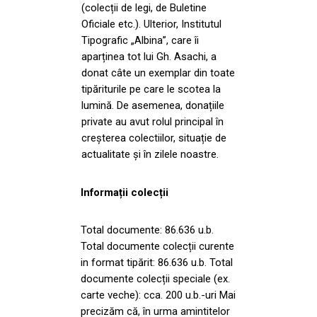
(colecții de legi, de Buletine
Oficiale etc.). Ulterior, Institutul
Tipografic „Albina”, care îi
aparținea tot lui Gh. Asachi, a
donat câte un exemplar din toate
tipăriturile pe care le scotea la
lumină. De asemenea, donațiile
private au avut rolul principal în
creșterea colectiilor, situație de
actualitate și în zilele noastre.
Informații colecții
Total documente: 86.636 u.b.
Total documente colecții curente
in format tipărit: 86.636 u.b. Total
documente colecții speciale (ex.
carte veche): cca. 200 u.b.-uri Mai
precizăm că, în urma amintitelor