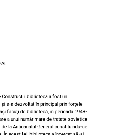
lea
e Construcţii, biblioteca a fost un
şi s-a dezvoltat în principal prin forţele
 paşi făcuţi de bibliotecă, în perioada 1948-
are a unui număr mare de tratate sovietice
e de la Anticariatul General constituindu-se
 În acest fel, biblioteca a încercat să-şi