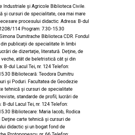
e Industriale şi Agricole Biblioteca Civile.
ă şi cursuri de specialitate, cea mai mare
necesare procesului didactic. Adresa: B-dul
421208/114 Program: 7.30-15.30
ă, Simona Dumitrache Biblioteca CDR. Fondul
din publicaţii de specialitate în limbi
ucrări de dizertaţie, literatură. Deţine, de
veche, atât de beletristică cât şi din
: B-dul Lacul Tei, nr. 124 Telefon:
.30 Bibliotecară: Teodora Dumitru
uri şi Poduri. Facultatea de Geodezie
e tehnică şi cursuri de specialitate
eviste, standarde de profil, lucrări de
: B-dul Lacul Tei, nr. 124 Telefon:
.30 Bibliotecare: Maria Iacob, Rodica
 Deţine carte tehnică şi cursuri de
lui didactic şi un bogat fond de
che Protopopescu, nr. 66 Telefon: