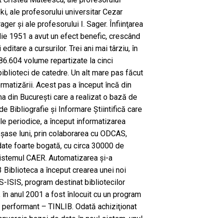
ki, ale profesorului universitar Cezar
ager şi ale profesorului I. Sager. Înfiinţarea
prilie 1951 a avut un efect benefic, crescând
 editare a cursurilor. Trei ani mai târziu, în
86.604 volume repartizate la cinci
i biblioteci de catedre. Un alt mare pas făcut
ormatizării. Acest pas a început încă din
ma din Bucureşti care a realizat o bază de
e Bibliografie şi Informare Ştiintifică care
iile periodice, a început informatizarea
şase luni, prin colaborarea cu ODCAS,
date foarte bogată, cu circa 30000 de
 sistemul CAER. Automatizarea şi-a
3 Biblioteca a început crearea unei noi
-ISIS, program destinat bibliotecilor
 în anul 2001 a fost înlocuit cu un program
ai performant – TINLIB. Odată achiziţionat