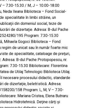
 – 7.30-15.30 / M, J – 10.00-18.00
u, Neda Ileana Biblioteca – Fond Social-
e specialitate în limbi străine, un
ublicaţii din domeniul social, teze de
lucrări de dizertaţie. Adresa: B-dul Pache
: 2524280/195 Program: 7.30-15.30
eză, Mihaela Gogoci Biblioteca – Fond
u regim de unicat sau în număr foarte mic
iste de specialitate, cataloage de preţuri,
. Adresa: B-dul Pache Protopopescu, nr.
am: 7.30-15.30 Bibliotecare: Florentina
atea de Utilaj Tehnologic Biblioteca Utilaj.
ofil necesare procesului didactic, standarde
ări de dizertaţie, beletristică. Adresa:
: 3158200/158 Program: L, M, V – 7.30-
liotecare: Mariana Cristea, Elena Butnaru
lioteca Hidrotehnică. Deţine cărţi şi
re procesului didactic, reviste şi