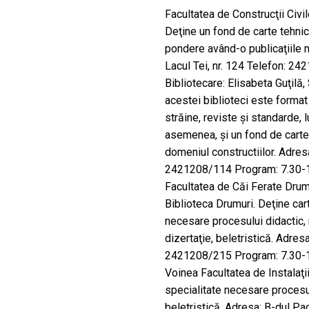
Facultatea de Construcţii Civil
Deţine un fond de carte tehnic
pondere având-o publicaţiile 
Lacul Tei, nr. 124 Telefon: 2
Bibliotecare: Elisabeta Guţil
acestei biblioteci este format 
străine, reviste şi standarde, l
asemenea, şi un fond de carte 
domeniul constructiilor. Adresa
2421208/114 Program: 7.30-15
Facultatea de Căi Ferate Drum
Biblioteca Drumuri. Deţine cart
necesare procesului didactic, r
dizertaţie, beletristică. Adresa
2421208/215 Program: 7.30-15
Voinea Facultatea de Instalaţii
specialitate necesare procesu
beletristică. Adresa: B-dul Pa