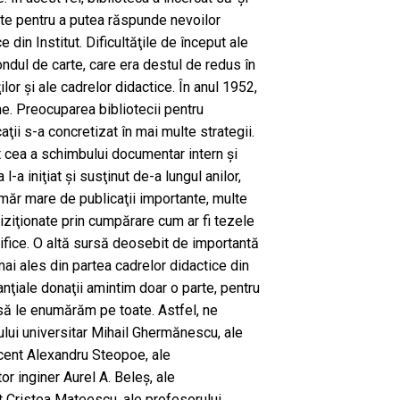
te pentru a putea răspunde nevoilor
e din Institut. Dificultăţile de început ale
ondul de carte, care era destul de redus în
or şi ale cadrelor didactice. În anul 1952,
e. Preocuparea bibliotecii pentru
ţii s-a concretizat în mai multe strategii.
t cea a schimbului documentar intern şi
l-a iniţiat şi susţinut de-a lungul anilor,
măr mare de publicaţii importante, multe
iziţionate prin cumpărare cum ar fi tezele
ntifice. O altă sursă deosebit de importantă
mai ales din partea cadrelor didactice din
anţiale donaţii amintim doar o parte, pentru
 să le enumărăm pe toate. Astfel, ne
ului universitar Mihail Ghermănescu, ale
cent Alexandru Steopoe, ale
r inginer Aurel A. Beleş, ale
 Cristea Mateescu, ale profesorului