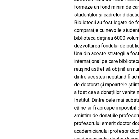
formeze un fond minim de car
studenţilor şi cadrelor didactic
Bibliotecii au fost legate de f
comparaţie cu nevoile studenţil
biblioteca deţinea 6000 volum
dezvoltarea fondului de publica
Una din aceste strategii a fos
internaţional pe care biblioteca 
reuşind astfel să obţină un nu
dintre acestea neputând fi ach
de doctorat şi rapoartele ştii
a fost cea a donaţiilor venite 
Institut. Dintre cele mai subst
că ne-ar fi aproape imposibil
amintim de donaţiile profesor
profesorului emerit doctor do
academicianului profesor docto
academicianului doctor docent