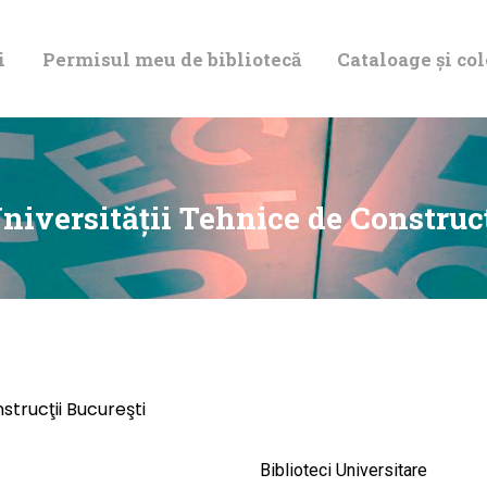
DESPRE NOI
i
Permisul meu de bibliotecă
Cataloage și col
PERMISUL MEU
DE BIBLIOTECĂ
CATALOAGE ȘI
niversităţii Tehnice de Construc
COLECȚII
BIBLIOTECA
DIGITALĂ
strucţii Bucureşti
EVENIMENTE
Biblioteci Universitare