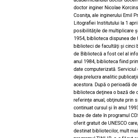
doctor inginer Nicolae Korcins
Cosniţa, ale inginerului Emil Pr
Litografiei Institutului la 1 a
posibilităţile de multiplicare şi
1954, biblioteca dispunea de 
biblioteci de facultăţi şi cinc
de Bibliotecă a fost cel al inf
anul 1984, biblioteca fiind pri
date computerizată. Serviciul d
deja prelucra analitic publicaţ
acestora. După o perioadă de 
biblioteca deţinea o bază de 
referinţe anual, obţinute prin
continuat cursul şi în anul 199
baze de date în programul CDS
oferit gratuit de UNESCO care,
destinat bibliotecilor, mult m