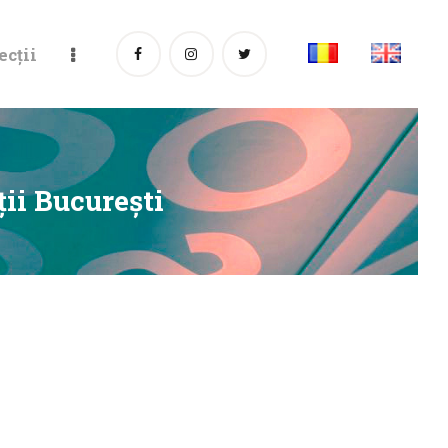
ecții
ţii Bucureşti