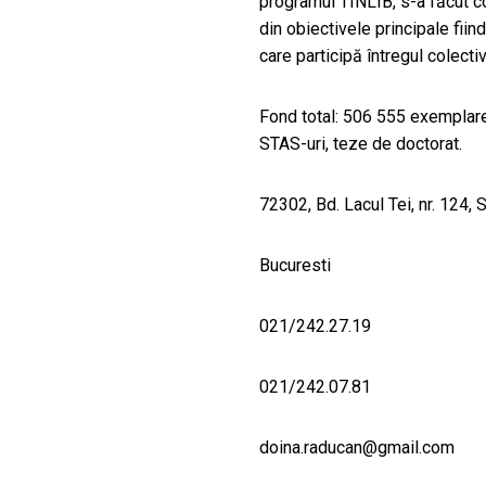
programul TINLIB, s-a făcut c
din obiectivele principale fiin
care participă întregul colectiv 
Fond total: 506 555 exemplare c
STAS-uri, teze de doctorat.
72302, Bd. Lacul Tei, nr. 124, 
Bucuresti
021/242.27.19
021/242.07.81
doina.raducan@gmail.com