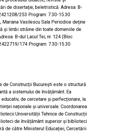
ări de disertaţie, beletristică. Adresa: B-
n: 2421208/253 Program: 7.30-15.30
, Mariana Vasilescu Sala Periodice deţine
ă şi limbi străine din toate domeniile de
Adresa: B-dul Lacul Tei, nr. 124 (Bloc
n: 2422719/174 Program: 7.30-15.30
ce de Construcții București este o structură
egrantă a sistemului de învățământ. Ea
v educativ, de cercetare și perfecționare, la
 științei naționale și universale. Coordonarea
bliotecii Universității Tehnice de Construcții
iblioteci de învățământ superior și biblioteci
ră de către Ministerul Educației, Cercetării