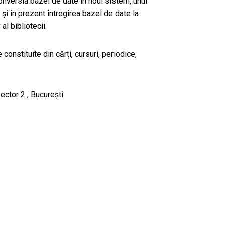
onversia bazei de date în noul sistem, unul
d şi în prezent întregirea bazei de date la
al bibliotecii.
onstituite din cărţi, cursuri, periodice,
Sector 2 , Bucureşti