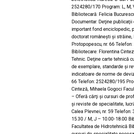
2524280/170 Program: L, M, V
Bibliotecară: Felicia Bucuresc
Documentar. Deţine publicaţii d
important fond enciclopedic, p
doctorat româneşti şi străine, 
Protopopescu, nr. 66 Telefon
Bibliotecare: Florentina Cint
Tehnic. Deţine carte tehnică c
de exemplare, standarde şi rev
indicatoare de norme de deviz
66 Telefon: 2524280/195 Progr
Cinteză, Mihaela Gogoci Facult
– Oferă cărţi şi cursuri de pr
şi reviste de specialitate, lucr
Calea Plevnei, nr. 59 Telefon
15.30 / M, J – 10.00-18.00 Bib
Facultatea de Hidrotehnică Bib
cursuri de specialitate necesa