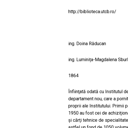
CULTURALE
http://biblioteca.utcb.ro/
SPAȚII
NOUTĂȚI
ing. Doina Răducan
ing. Luminița-Magdalena Sbur
1864
Înfiinţată odată cu Institutul d
departament nou, care a pornit 
proprii ale Institutului. Primii
1950 au fost cei de achiziţion
şi cărţi tehnice de specialitat
astfel un fond de 1050 volume.