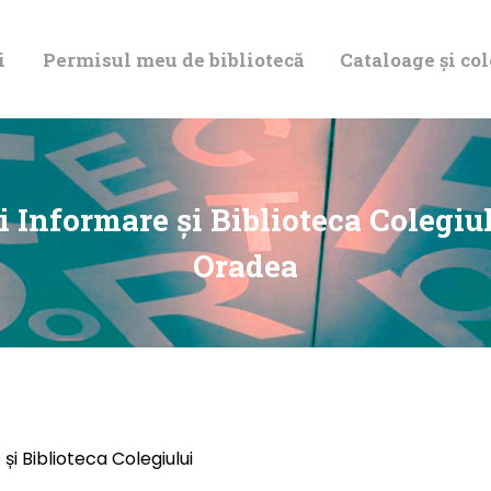
DESPRE NOI
i
Permisul meu de bibliotecă
Cataloage și col
PERMISUL MEU
DE BIBLIOTECĂ
CATALOAGE ȘI
 Informare și Biblioteca Colegiul
COLECȚII
Oradea
BIBLIOTECA
DIGITALĂ
EVENIMENTE
i Biblioteca Colegiului