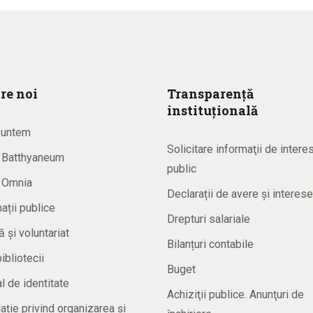
re noi
Transparență
instituțională
suntem
Solicitare informaţii de intere
a Batthyaneum
public
a Omnia
Declarații de avere și interese
ații publice
Drepturi salariale
ă și voluntariat
Bilanțuri contabile
bibliotecii
Buget
 de identitate
Achiziţii publice. Anunţuri de
ație privind organizarea și