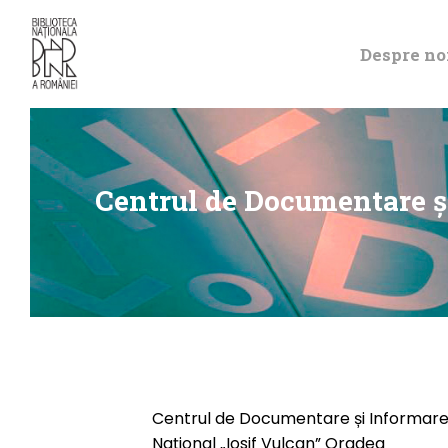
Despre no
Centrul de Documentare și
Centrul de Documentare și Informare ș
Național „Iosif Vulcan” Oradea