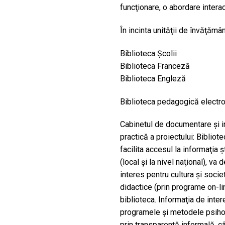
funcţionare, o abordare interac
În incinta unităţii de învăţămâ
Biblioteca Şcolii
Biblioteca Franceză
Biblioteca Engleză
Biblioteca pedagogică electr
Cabinetul de documentare şi in
practică a proiectului: Biblio
facilita accesul la informaţia 
(local şi la nivel naţional), v
interes pentru cultura şi socie
didactice (prin programe on-lin
biblioteca. Informaţia de inte
programele şi metodele psiho-
prin transparenţă informală, câ