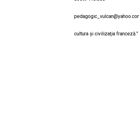
pedagogic_vulcan@yahoo.co
cultura şi civilizaţia franceză.”