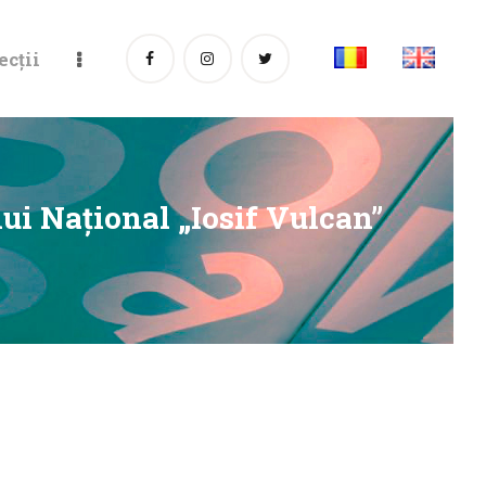
ecții
ui Național „Iosif Vulcan”