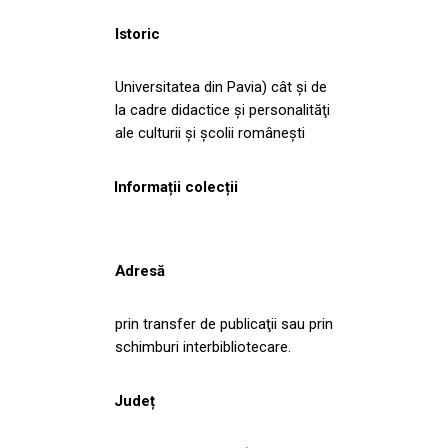
Istoric
Universitatea din Pavia) cât şi de
la cadre didactice şi personalităţi
ale culturii şi şcolii româneşti
Informații colecții
Adresă
prin transfer de publicaţii sau prin
schimburi interbibliotecare.
Județ