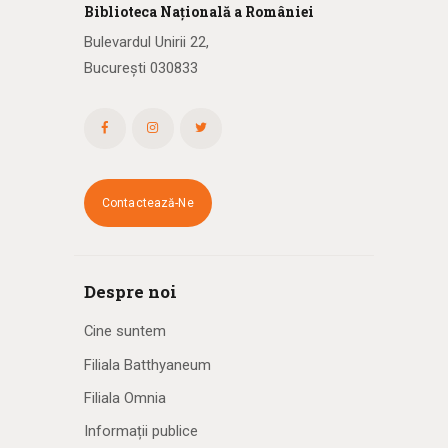
Biblioteca
N
ațională
a R
omâniei
Bulevardul Unirii 22,
București 030833
Contactează-Ne
Despre noi
Cine suntem
Filiala Batthyaneum
Filiala Omnia
Informații publice