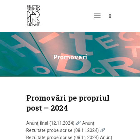
DESPRE NOI
PERMISUL MEU DE
Promovari
BIBLIOTECĂ
CATALOAGE ȘI
COLECȚII
BIBLIOTECA DIGITALĂ
Promovări pe propriul
EVENIMENTE
post – 2024
CULTURALE
SPAȚII
Anunţ final (12.11.2024)
Anunţ
Rezultate probe scrise (08.11.2024)
NOUTĂȚI
Rezultate probe scrise (08.11.2024) Anunț