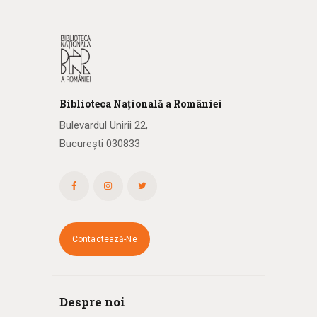
Biblioteca
N
ațională
a R
omâniei
Bulevardul Unirii 22,
București 030833
Contactează-Ne
Despre noi