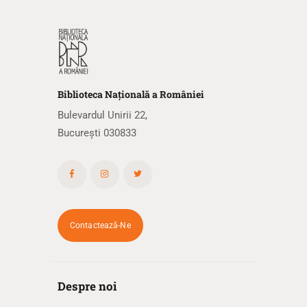
Biblioteca
N
ațională
a R
omâniei
Bulevardul Unirii 22,
București 030833
Contactează-Ne
Despre noi