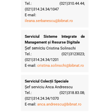
Tel.: (021)310.44.44;
(021)314.24.34/1047
E-mail:
ileana.serbanescu@bibnat.ro
Serviciul Sisteme Integrate de
Management și Resurse Digitale
Șef serviciu
Cristina Solinschi
Tel.: (021)3123023;
(021)314.24.34/1201
E-mail:
cristina.solinschi@bibnat.ro
Serviciul Colecții Speciale
Șef serviciu Anca Andreescu
Tel.: (021)318.83.08;
(021)314.24.34/1070
E-mail:
anca.andreescu@bibnat.ro