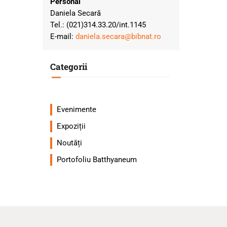
Personal
Daniela Secară
Tel.: (021)314.33.20/int.1145
E-mail:
daniela.secara@bibnat.ro
Categorii
Evenimente
Expoziții
Noutăți
Portofoliu Batthyaneum