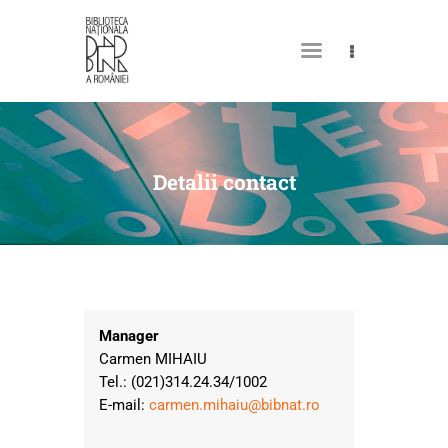
DESPRE NOI
PERMISUL MEU DE
Detalii contact
BIBLIOTECĂ
CATALOAGE ȘI COLECȚII
BIBLIOTECA DIGITALĂ
EVENIMENTE
Manager
CULTURALE
Carmen MIHAIU
SPAȚII
Tel.: (021)314.24.34/1002
E-mail:
carmen.mihaiu@bibnat.ro
NOUTĂȚI