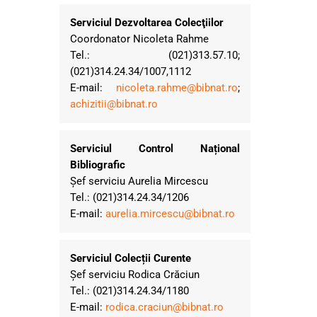
Serviciul Dezvoltarea Colecţiilor
Coordonator Nicoleta Rahme
Tel.: (021)313.57.10;
(021)314.24.34/1007,1112
E-mail:
nicoleta.rahme@bibnat.ro
;
achizitii@bibnat.ro
Serviciul Control Național
Bibliografic
Șef serviciu Aurelia Mircescu
Tel.: (021)314.24.34/1206
E-mail:
aurelia.mircescu@bibnat.ro
Serviciul Colecții Curente
Șef serviciu Rodica Crăciun
Tel.: (021)314.24.34/1180
E-mail:
rodica.craciun@bibnat.ro