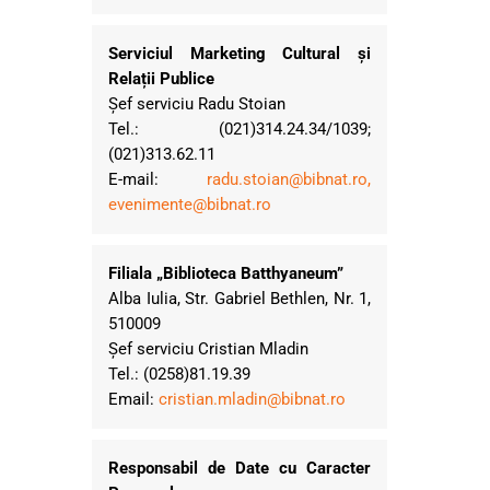
Serviciul Marketing Cultural și
Relații Publice
Șef serviciu Radu Stoian
Tel.: (021)314.24.34/1039;
(021)313.62.11
E-mail:
radu.stoian@bibnat.ro
,
evenimente@bibnat.ro
Filiala „Biblioteca Batthyaneum”
Alba Iulia, Str. Gabriel Bethlen, Nr. 1,
510009
Șef serviciu Cristian Mladin
Tel.: (0258)81.19.39
Email:
cristian.mladin@bibnat.ro
Responsabil de Date cu Caracter