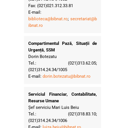
Fax: (021)021.312.33.81
E-mail:
biblioteca@bibnat.ro
;
secretariat@b
ibnat.ro
Compartimentul Pază, Situații de
Urgență, SSM
Dorin Botezatu
Tel.: (021)313.62.05;
(021)314.24.34/1005
E-mail:
dorin.botezatu@bibnat.ro
Serviciul Financiar, Contabilitate,
Resurse Umane
Șef serviciu Mari Luis Beiu
Tel.: (021)318.83.10;
(021)314.24.34/1006
E-mail:
luiza.beiu@bibnat.ro