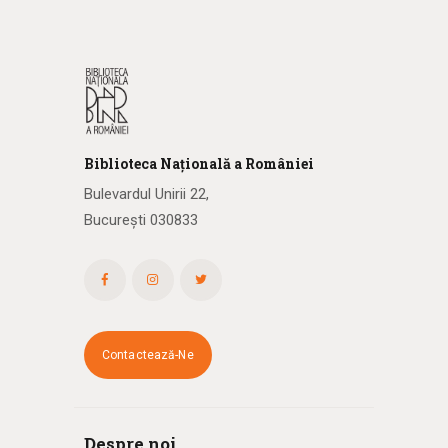
Biblioteca
N
ațională
a R
omâniei
Bulevardul Unirii 22,
București 030833
Contactează-Ne
Despre noi