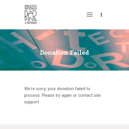
DESPRE NOI
PERMISUL MEU DE
Donation Failed
BIBLIOTECĂ
CATALOAGE ȘI
COLECȚII
BIBLIOTECA DIGITALĂ
We're sorry, your donation failed to
process. Please try again or contact site
EVENIMENTE
support.
CULTURALE
SPAȚII
NOUTĂȚI