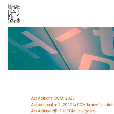
Act Aditional CCMI 2023
Act aditional nr 2_2022 la CCM la nivel institut
Act Aditinal NR. 1 la CCMI in vigoare