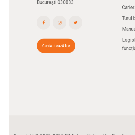
București 030833
Carier
Turul 
Manual
Legisl
Contactează-Ne
funcți