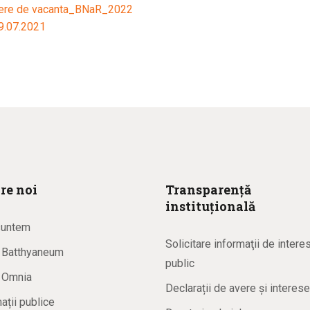
here de vacanta_BNaR_2022
9.07.2021
re noi
Transparență
instituțională
suntem
Solicitare informaţii de intere
a Batthyaneum
public
a Omnia
Declarații de avere și interese
ații publice