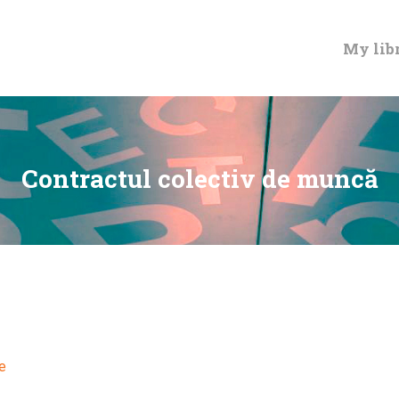
MY LIBRARY CARD
My lib
Contractul colectiv de muncă
ie