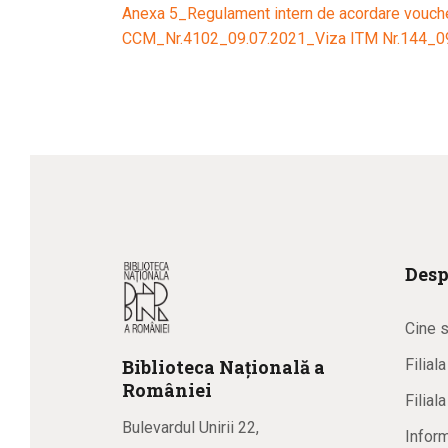
Anexa 5_Regulament intern de acordare vouc
CCM_Nr.4102_09.07.2021_Viza ITM Nr.144_0
Desp
Cine 
Biblioteca
N
ațională
a
Filial
R
omâniei
Filial
Bulevardul Unirii 22,
Inform