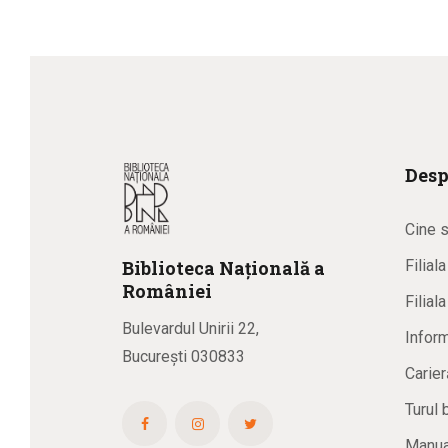
Desp
Cine 
Biblioteca
N
ațională
a
Filial
R
omâniei
Filial
Bulevardul Unirii 22,
Inform
București 030833
Carier
Turul 
Manual