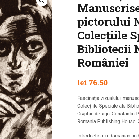
Manuscrise 
pictorului 
Colecțiile S
Bibliotecii 
României
lei
76.50
Fascinația vizualului: manusc
Colecțiile Speciale ale Bibli
Graphic design: Constantin P
Romania Publishing House, 20
Introduction in Romanian and