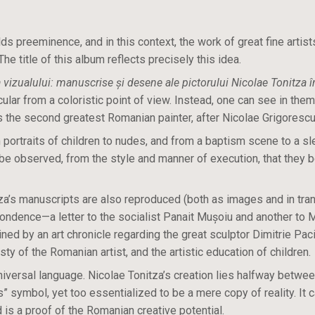
lds preeminence, and in this context, the work of great fine artis
he title of this album reflects precisely this idea.
 vizualului: manuscrise și desene ale pictorului Nicolae Tonitza în 
ular from a coloristic point of view. Instead, one can see in them
 the second greatest Romanian painter, after Nicolae Grigorescu
portraits of children to nudes, and from a baptism scene to a sl
 be observed, from the style and manner of execution, that they b
tza’s manuscripts are also reproduced (both as images and in tran
ndence—a letter to the socialist Panait Mușoiu and another to M
oined by an art chronicle regarding the great sculptor Dimitrie Pa
ty of the Romanian artist, and the artistic education of children.
 universal language. Nicolae Tonitza’s creation lies halfway betwee
ss” symbol, yet too essentialized to be a mere copy of reality. I
d is a proof of the Romanian creative potential.