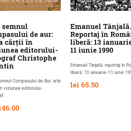
 semnul
Emanuel Tânjală
pasului de aur:
Reportaj în Româ
a cărții în
liberă: 13 ianuari
iunea editorului-
11 iunie 1990
ograf Christophe
ntin
Emanuel Tânjală: reportaj în 
liberă: 13 ianuarie-11 iunie 199
emnul Compasului de Aur: arta
lei
65.50
 în viziunea editorului-
f...
146.00