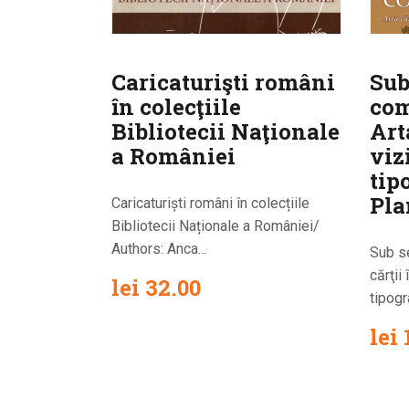
Caricaturişti români
Sub
în colecţiile
com
Bibliotecii Naţionale
Art
a României
viz
tip
Pla
Caricaturiști români în colecțiile
Bibliotecii Naționale a României/
Authors: Anca...
Sub s
cărţii
lei
32.00
tipogra
lei