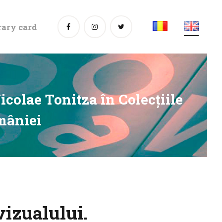
rary card
icolae Tonitza în Colecțiile
omâniei
vizualului.