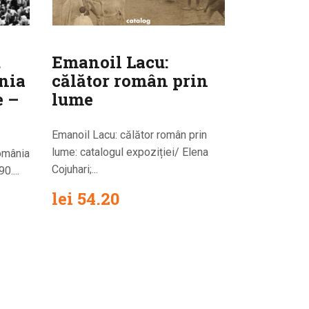
.
Emanoil Lacu:
nia
călător român prin
e –
lume
Emanoil Lacu: călător român prin
lume: catalogul expoziției/ Elena
România
Cojuhari;...
0....
lei
54.20