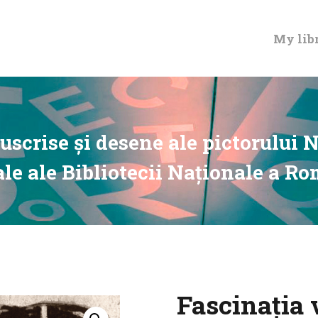
MY LIBRARY CARD
My lib
scrise și desene ale pictorului N
le ale Bibliotecii Naționale a R
Fascinația 