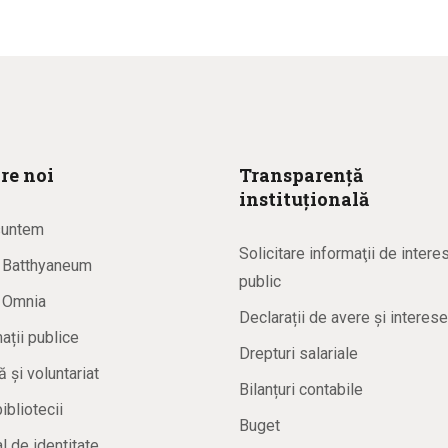
re noi
Transparență
instituțională
suntem
Solicitare informaţii de intere
a Batthyaneum
public
a Omnia
Declarații de avere și interese
ații publice
Drepturi salariale
ă și voluntariat
Bilanțuri contabile
bibliotecii
Buget
 de identitate