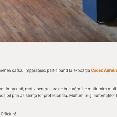
menea cadou împărătesc, participând la expoziția
Codex Aureus 
brat împreună, motiv pentru care ne bucurăm. Le mulțumim mult 
osibil prin asistența lor profesională. Mulțumim și autorităților 
 Crăciun!