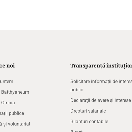
re noi
Transparență instituțio
suntem
Solicitare informaţii de intere
public
la Batthyaneum
Declarații de avere și interese
a Omnia
Drepturi salariale
ații publice
Bilanțuri contabile
ă și voluntariat