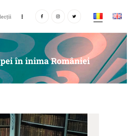
lecții
opei în inima României