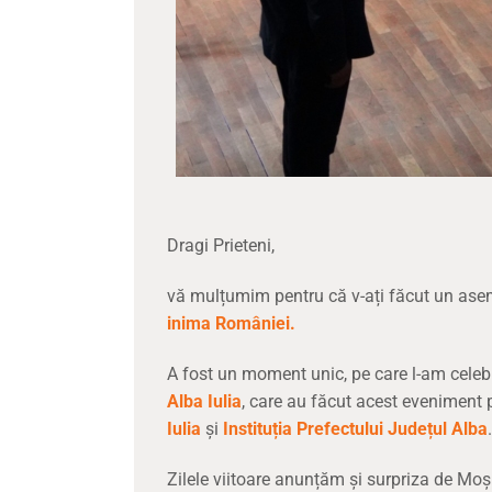
Dragi Prieteni,
vă mulțumim pentru că v-ați făcut un ase
inima României.
A fost un moment unic, pe care l-am cele
Alba Iulia
, care au făcut acest eveniment p
Iulia
și
Instituția Prefectului Județul Alba
.
Zilele viitoare anunțăm și surpriza de Moș