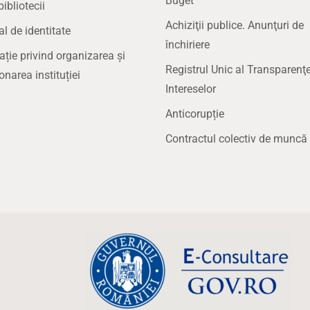
Buget
bibliotecii
Achiziţii publice. Anunţuri de
 de identitate
închiriere
ație privind organizarea și
Registrul Unic al Transparenţe
onarea instituției
Intereselor
Anticorupție
Contractul colectiv de muncă