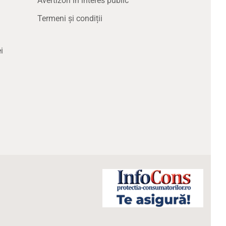
Avertizori în interes public
Termeni și condiții
i