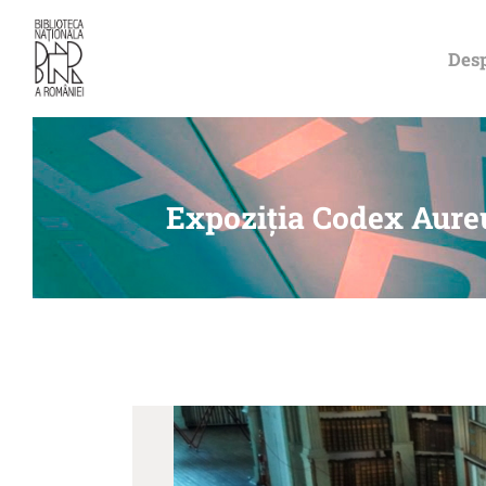
Desp
Expoziția Codex Aureu