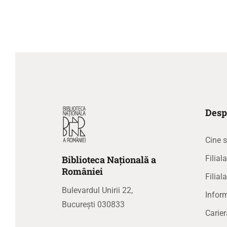
Desp
Cine 
Biblioteca
N
ațională
a
Filia
R
omâniei
Filial
Bulevardul Unirii 22,
Inform
București 030833
Carier