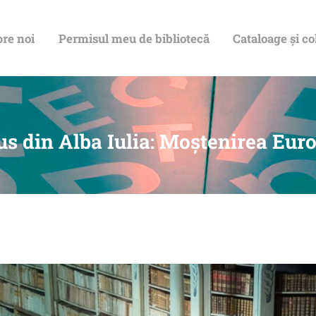
DESPRE NOI
re noi
Permisul meu de bibliotecă
Cataloage și co
PERMISUL MEU
DE BIBLIOTECĂ
CATALOAGE ȘI
s din Alba Iulia: Moștenirea Eur
COLECȚII
BIBLIOTECA
DIGITALĂ
EVENIMENTE