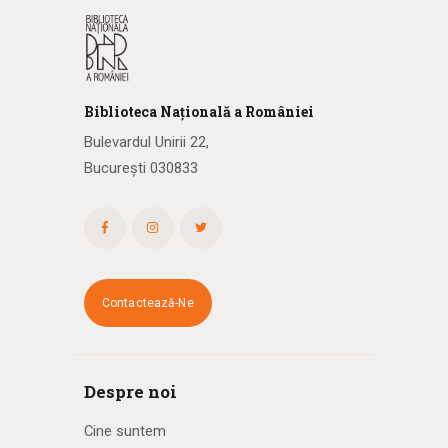
Biblioteca
N
ațională
a R
omâniei
Bulevardul Unirii 22,
București 030833
Contactează-Ne
Despre noi
Cine suntem