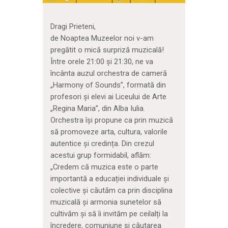
Dragi Prieteni,
de Noaptea Muzeelor noi v-am
pregătit o mică surpriză muzicală!
Între orele 21:00 și 21:30, ne va
încânta auzul orchestra de cameră
„Harmony of Sounds”, formată din
profesori și elevi ai Liceului de Arte
„Regina Maria”, din Alba Iulia.
Orchestra își propune ca prin muzică
să promoveze arta, cultura, valorile
autentice și credința. Din crezul
acestui grup formidabil, aflăm:
„Credem că muzica este o parte
importantă a educației individuale și
colective și căutăm ca prin disciplina
muzicală și armonia sunetelor să
cultivăm și să îi invităm pe ceilalți la
încredere, comuniune și căutarea