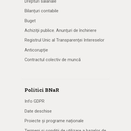
Drepturi salariale
Bilanțuri contabile
Buget
Achiziţii publice. Anunţuri de închiriere
Registrul Unic al Transparenţei Intereselor
Anticorupție
Contractul colectiv de muncă
Politici BNaR
Info GDPR
Date deschise
Proiecte și programe naționale
Termeni și condiții de utilizare a bazelor de