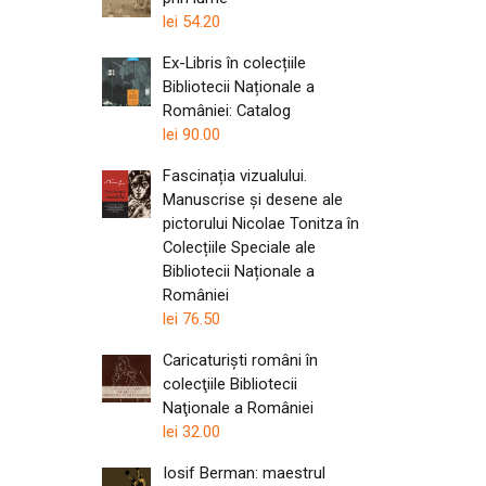
lei
54.20
Ex-Libris în colecțiile
Bibliotecii Naționale a
României: Catalog
lei
90.00
Fascinația vizualului.
Manuscrise și desene ale
pictorului Nicolae Tonitza în
Colecțiile Speciale ale
Bibliotecii Naționale a
României
lei
76.50
Caricaturişti români în
colecţiile Bibliotecii
Naţionale a României
lei
32.00
Iosif Berman: maestrul