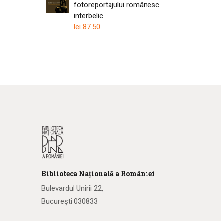
fotoreportajului românesc
interbelic
lei
87.50
Biblioteca
N
ațională
a R
omâniei
Bulevardul Unirii 22,
București 030833