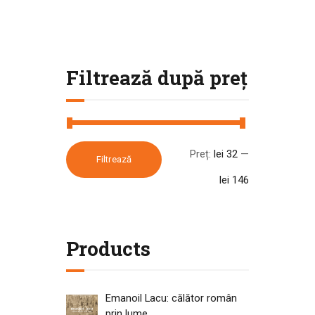
Filtrează după preț
Preț:
lei 32
—
Filtrează
lei 146
Products
Emanoil Lacu: călător român
prin lume