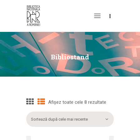
DESPRE NOI
PERMISUL MEU DE
Bibliostand
BIBLIOTECĂ
CATALOAGE ȘI
COLECȚII
BIBLIOTECA DIGITALĂ
EVENIMENTE
Afișez toate cele 8 rezultate
CULTURALE
SPAȚII
NOUTĂȚI