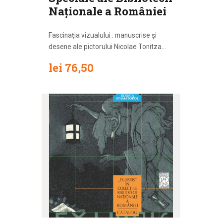
Naționale a României
Fascinația vizualului : manuscrise și
desene ale pictorului Nicolae Tonitza...
lei
76
,
50