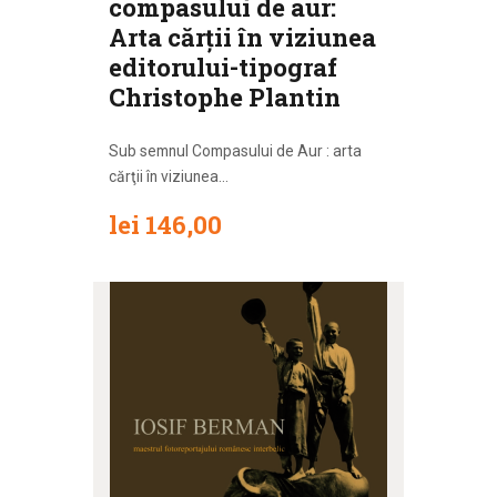
compasului de aur:
Arta cărții în viziunea
editorului-tipograf
Christophe Plantin
Sub semnul Compasului de Aur : arta
cărţii în viziunea...
lei
146
,
00