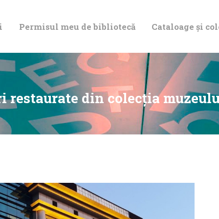
DESPRE NOI
i
Permisul meu de bibliotecă
Cataloage și col
PERMISUL MEU
DE BIBLIOTECĂ
CATALOAGE ȘI
 restaurate din colecția muzeulu
COLECȚII
BIBLIOTECA
DIGITALĂ
EVENIMENTE