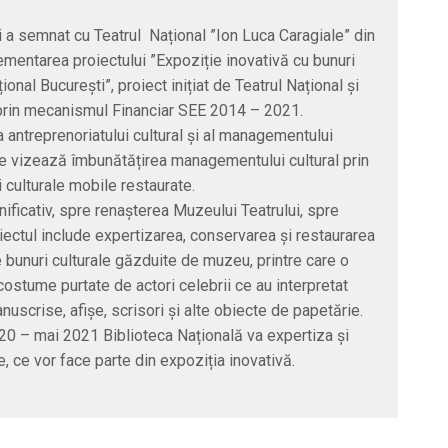
i a semnat cu Teatrul Național ”Ion Luca Caragiale” din
ementarea proiectului ”Expoziție inovativă cu bunuri
onal București”, proiect inițiat de Teatrul Național și
 prin mecanismul Financiar SEE 2014 – 2021.
a antreprenoriatului cultural și al managementului
fice vizează îmbunătățirea managementului cultural prin
 culturale mobile restaurate.
nificativ, spre renașterea Muzeului Teatrului, spre
iectul include expertizarea, conservarea și restaurarea
 bunuri culturale găzduite de muzeu, printre care o
costume purtate de actori celebrii ce au interpretat
nuscrise, afișe, scrisori și alte obiecte de papetărie.
2020 – mai 2021 Biblioteca Națională va expertiza și
 ce vor face parte din expoziția inovativă.