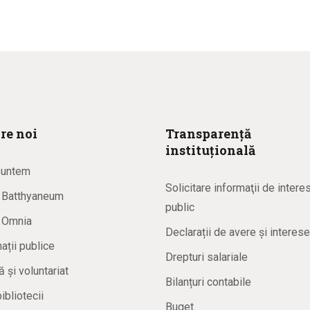
re noi
Transparență
instituțională
suntem
Solicitare informaţii de intere
a Batthyaneum
public
a Omnia
Declarații de avere și interese
ații publice
Drepturi salariale
ă și voluntariat
Bilanțuri contabile
bibliotecii
Buget