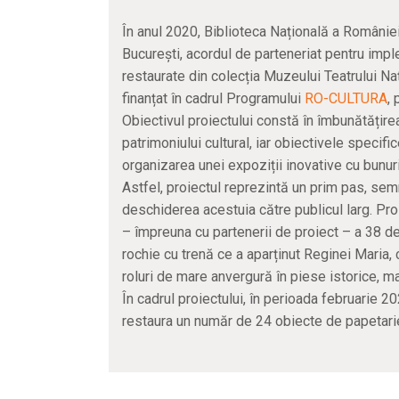
În anul 2020, Biblioteca Națională a Românie
București, acordul de parteneriat pentru impl
restaurate din colecția Muzeului Teatrului Nați
finanțat în cadrul Programului
RO-CULTURA
,
Obiectivul proiectului constă în îmbunătățire
patrimoniului cultural, iar obiectivele speci
organizarea unei expoziții inovative cu bunuri
Astfel, proiectul reprezintă un prim pas, sem
deschiderea acestuia către publicul larg. Pro
– împreuna cu partenerii de proiect – a 38 de
rochie cu trenă ce a aparținut Reginei Maria, 
roluri de mare anvergură în piese istorice, ma
În cadrul proiectului, în perioada februarie 
restaura un număr de 24 obiecte de papetarie,