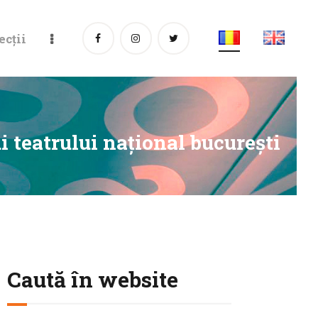
ecții
i teatrului național bucurești
Caută în website