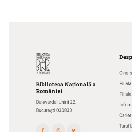
Desp
Cine 
Biblioteca
N
ațională
a
Filial
R
omâniei
Filial
Bulevardul Unirii 22,
Inform
București 030833
Carier
Turul 