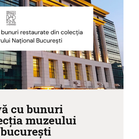
CULTURALE
SPAȚII
NOUTĂȚI
vă cu bunuri
lecția muzeului
 bucurești