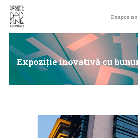
Despre no
Expoziție inovativă cu bunuri