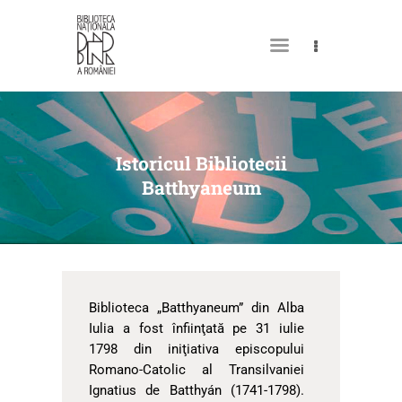
DESPRE NOI
PERMISUL MEU DE
Istoricul Bibliotecii
BIBLIOTECĂ
Batthyaneum
CATALOAGE ȘI COLECȚII
BIBLIOTECA DIGITALĂ
EVENIMENTE
CULTURALE
Biblioteca „Batthyaneum” din Alba
Iulia a fost înfiinţată pe 31 iulie
SPAȚII
1798 din iniţiativa episcopului
Romano-Catolic al Transilvaniei
NOUTĂȚI
Ignatius de Batthyán (1741-1798).