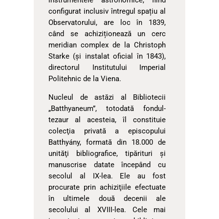
instrumentele astronomice, fiind
configurat inclusiv întregul spațiu al
Observatorului, are loc în 1839,
când se achiziționează un cerc
meridian complex de la Christoph
Starke (şi instalat oficial în 1843),
directorul Institutului Imperial
Politehnic de la Viena.
Nucleul de astăzi al Bibliotecii
„Batthyaneum”, totodată fondul-
tezaur al acesteia, îl constituie
colecţia privată a episcopului
Batthyány, formată din 18.000 de
unităţi bibliografice, tipărituri şi
manuscrise datate începând cu
secolul al IX-lea. Ele au fost
procurate prin achiziţiile efectuate
în ultimele două decenii ale
secolului al XVIII-lea. Cele mai