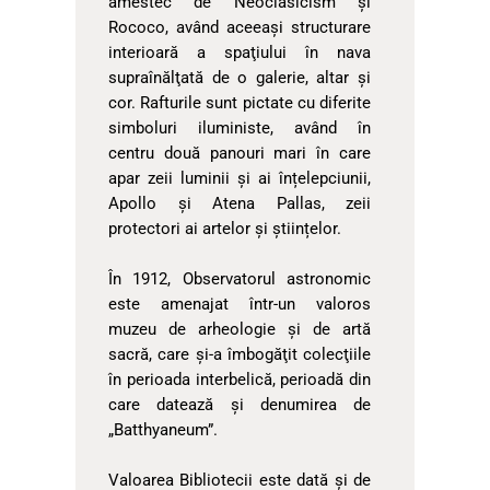
amestec de Neoclasicism şi
Rococo, având aceeaşi structurare
interioară a spaţiului în nava
supraînălţată de o galerie, altar şi
cor. Rafturile sunt pictate cu diferite
simboluri iluministe, având în
centru două panouri mari în care
apar zeii luminii și ai înțelepciunii,
Apollo și Atena Pallas, zeii
protectori ai artelor și științelor.
În 1912, Observatorul astronomic
este amenajat într-un valoros
muzeu de arheologie şi de artă
sacră, care şi-a îmbogăţit colecţiile
în perioada interbelică, perioadă din
care datează şi denumirea de
„Batthyaneum”.
Valoarea Bibliotecii este dată şi de