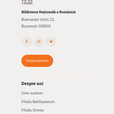
Biblioteca
N
ațională
a R
omâniei
Bulevardul Unirii 22,
București 030833
Contactează-Ne
Despre noi
Cine suntem
Filiala Batthyaneum
Filiala Omnia