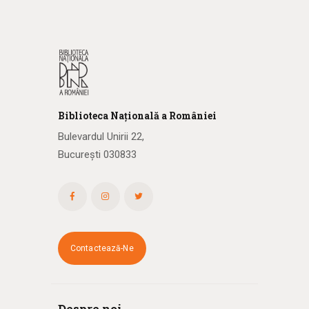
Biblioteca
N
ațională
a R
omâniei
Bulevardul Unirii 22,
București 030833
Contactează-Ne
Despre noi