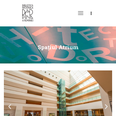
DESPRE NOI
PERMISUL MEU DE
Spațiul Atrium
BIBLIOTECĂ
CATALOAGE ȘI
COLECȚII
BIBLIOTECA DIGITALĂ
EVENIMENTE
CULTURALE
SPAȚII
NOUTĂȚI