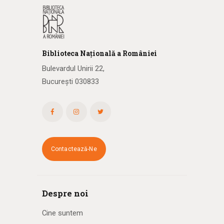
Biblioteca
N
ațională
a R
omâniei
Bulevardul Unirii 22,
București 030833
Contactează-Ne
Despre noi
Cine suntem