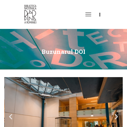
DESPRE NOI
PERMISUL MEU DE
Buzunarul DOI
BIBLIOTECĂ
CATALOAGE ȘI
COLECȚII
BIBLIOTECA DIGITALĂ
EVENIMENTE
CULTURALE
SPAȚII
NOUTĂȚI