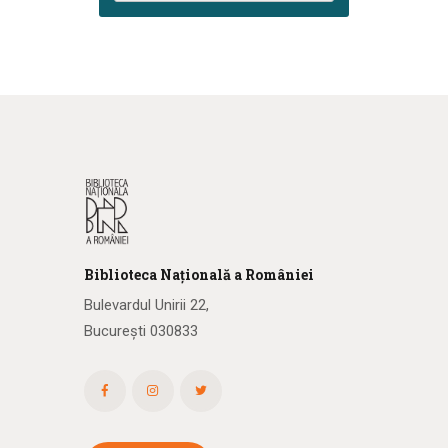
Biblioteca
N
ațională
a R
omâniei
Bulevardul Unirii 22,
București 030833