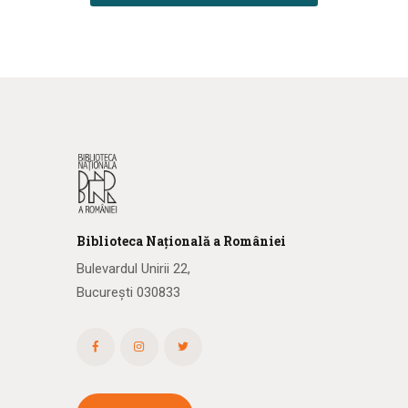
Biblioteca
N
ațională
a R
omâniei
Bulevardul Unirii 22,
București 030833