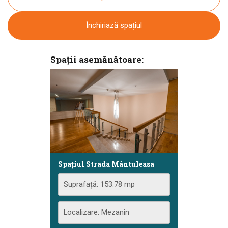
Închiriază spațiul
Spații asemănătoare:
Spațiul Strada Mântuleasa
Suprafață: 153.78 mp
Localizare: Mezanin