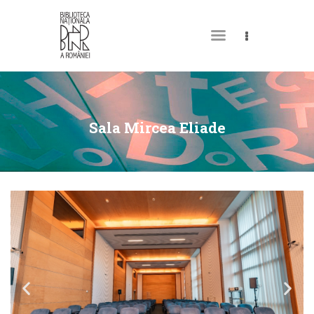
DESPRE NOI
PERMISUL MEU DE
Sala Mircea Eliade
BIBLIOTECĂ
CATALOAGE ȘI
COLECȚII
BIBLIOTECA DIGITALĂ
EVENIMENTE
CULTURALE
SPAȚII
NOUTĂȚI