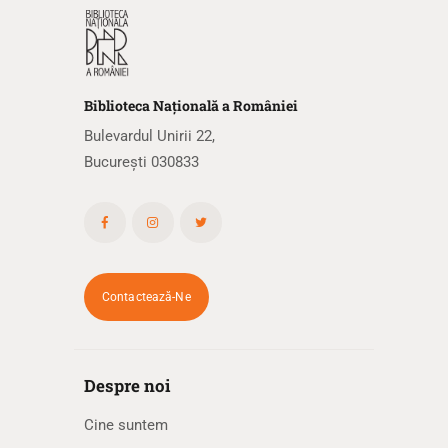
Biblioteca
N
ațională
a R
omâniei
Bulevardul Unirii 22,
București 030833
Contactează-Ne
Despre noi
Cine suntem