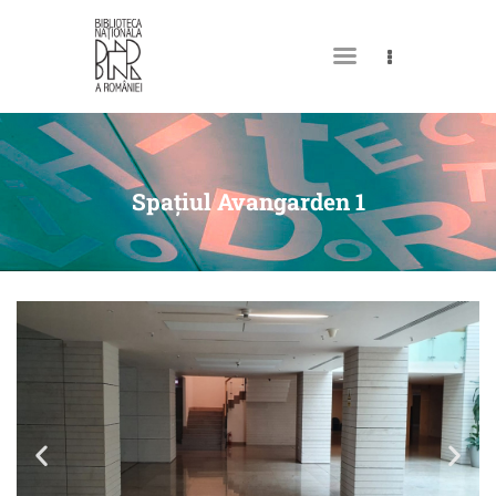
DESPRE NOI
PERMISUL MEU DE
Spațiul Avangarden 1
BIBLIOTECĂ
CATALOAGE ȘI COLECȚII
BIBLIOTECA DIGITALĂ
EVENIMENTE
CULTURALE
SPAȚII
NOUTĂȚI