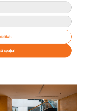
ibilitate
ză spațiul