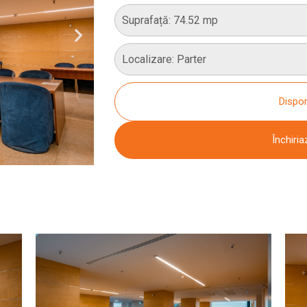
CULTURALE
Suprafață: 74.52 mp
SPAȚII
Localizare: Parter
NOUTĂȚI
Dispon
Închiria