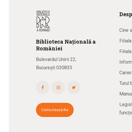
Desp
Cine 
Biblioteca
N
ațională
a
Filial
R
omâniei
Filial
Bulevardul Unirii 22,
Inform
București 030833
Carier
Turul 
Manual
Legisl
Contactează-Ne
funcți