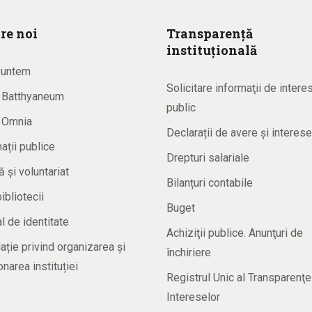
re noi
Transparență
instituțională
suntem
Solicitare informaţii de intere
a Batthyaneum
public
a Omnia
Declarații de avere și interese
ații publice
Drepturi salariale
ă și voluntariat
Bilanțuri contabile
bibliotecii
Buget
 de identitate
Achiziţii publice. Anunţuri de
ație privind organizarea și
închiriere
onarea instituției
Registrul Unic al Transparenţe
Intereselor