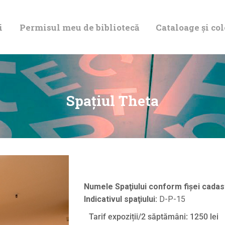
DESPRE NOI
i
Permisul meu de bibliotecă
Cataloage și col
PERMISUL MEU
DE BIBLIOTECĂ
CATALOAGE ȘI
Spațiul Theta
COLECȚII
BIBLIOTECA
DIGITALĂ
Numele Spaţiului conform fişei cadas
Indicativul spaţiului:
D-P-15
EVENIMENTE
Tarif expoziții/2 săptămâni: 1250 lei