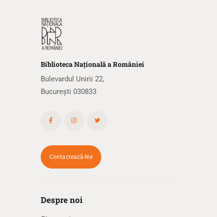
Biblioteca
N
ațională
a R
omâniei
Bulevardul Unirii 22,
București 030833
Contactează-Ne
Despre noi