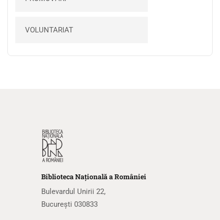
VOLUNTARIAT
Biblioteca
N
ațională
a R
omâniei
Bulevardul Unirii 22,
București 030833