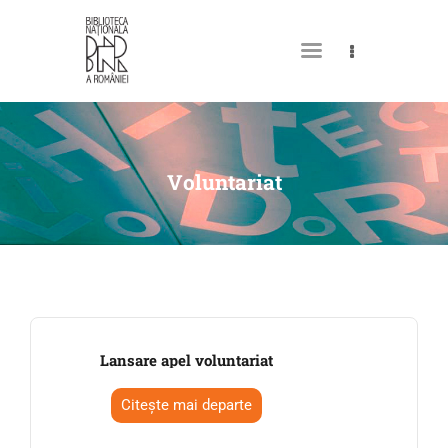
DESPRE NOI
PERMISUL MEU DE
Voluntariat
BIBLIOTECĂ
CATALOAGE ȘI COLECȚII
BIBLIOTECA DIGITALĂ
EVENIMENTE
CULTURALE
Lansare apel voluntariat
SPAȚII
Citește mai departe
NOUTĂȚI