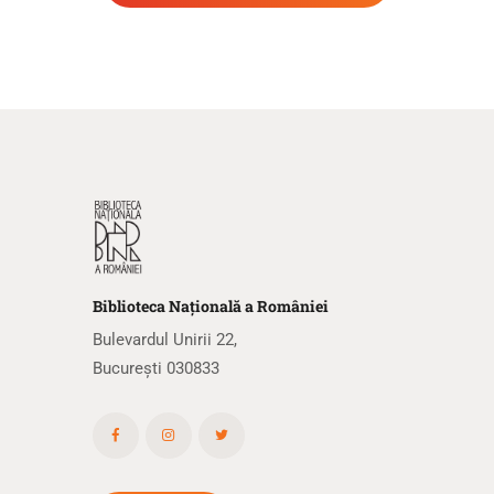
Biblioteca
N
ațională
a R
omâniei
Bulevardul Unirii 22,
București 030833