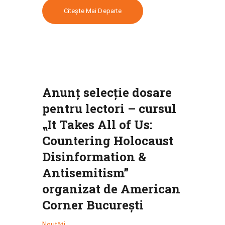
Citește Mai Departe
Anunț selecție dosare
pentru lectori – cursul
⹂It Takes All of Us:
Countering Holocaust
Disinformation &
Antisemitism”
organizat de American
Corner București
Noutăți