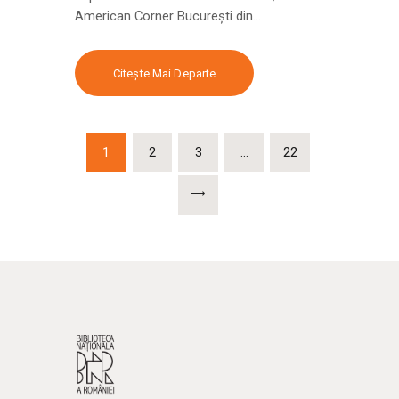
American Corner București din…
Citește Mai Departe
1
2
3
…
22
>