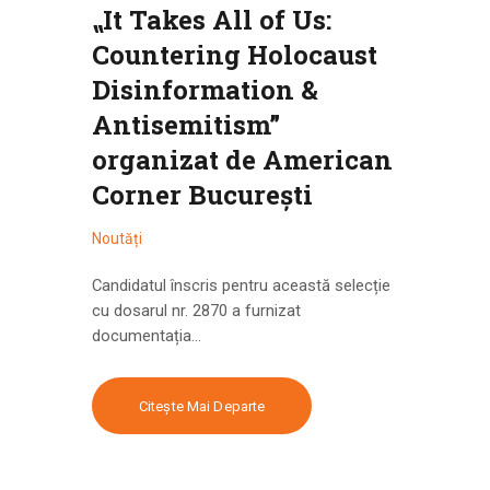
⹂It Takes All of Us:
Countering Holocaust
Disinformation &
Antisemitism”
organizat de American
Corner București
Noutăți
Candidatul înscris pentru această selecție
cu dosarul nr. 2870 a furnizat
documentația…
Citește Mai Departe