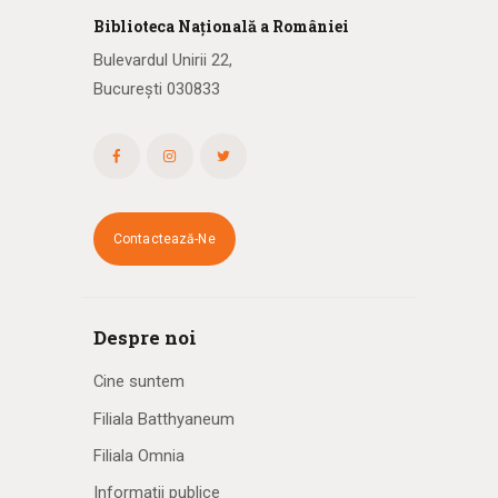
Biblioteca
N
ațională
a R
omâniei
Bulevardul Unirii 22,
București 030833
Contactează-Ne
Despre noi
Cine suntem
Filiala Batthyaneum
Filiala Omnia
Informații publice