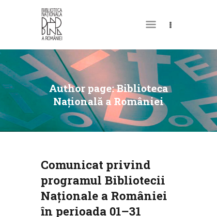
DESPRE NOI
PERMISUL MEU DE
Author page: Biblioteca
BIBLIOTECĂ
Națională a României
CATALOAGE ȘI
COLECȚII
BIBLIOTECA DIGITALĂ
EVENIMENTE
Comunicat privind
CULTURALE
programul Bibliotecii
SPAȚII
Naționale a României
NOUTĂȚI
în perioada 01–31