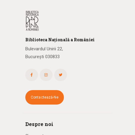
Biblioteca
N
ațională
a R
omâniei
Bulevardul Unirii 22,
București 030833
Contactează-Ne
Despre noi