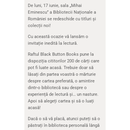
De luni, 17 iunie, sala „Mihai
Eminescu” a Bibliotecii Naționale a
României se redeschide cu titluri și
colecții noi!
Cu această ocazie vă lansăm o
invitație inedită la lectură.
Raftul Black Button Books pune la
dispoziția cititorilor 200 de cărți care
pot fi luate acasă. Trebuie doar să
lăsați din partea voastră o mărturie
despre cartea preferată, o amintire
dintr-o bibliotecă sau despre o
experiență de lectură și… un nasture.
Apoi să alegeți cartea și să o luați
acasă!
Dacă o să vă placă, atunci puteți să o
păstrați în biblioteca personală lângă