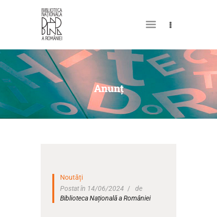
DESPRE NOI
PERMISUL MEU DE
Anunţ
BIBLIOTECĂ
CATALOAGE ȘI COLECȚII
BIBLIOTECA DIGITALĂ
EVENIMENTE
CULTURALE
Noutăți
SPAȚII
Postat în 14/06/2024
de
Biblioteca Națională a României
NOUTĂȚI