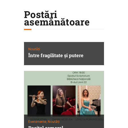
Postări
asemănătoare
Noutăți
Între fragilitate şi putere
Evenimente,
Noutăți
Recital cameral