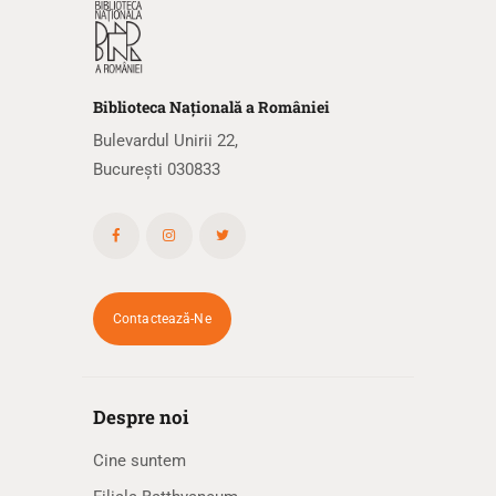
Biblioteca
N
ațională
a R
omâniei
Bulevardul Unirii 22,
București 030833
Contactează-Ne
Despre noi
Cine suntem