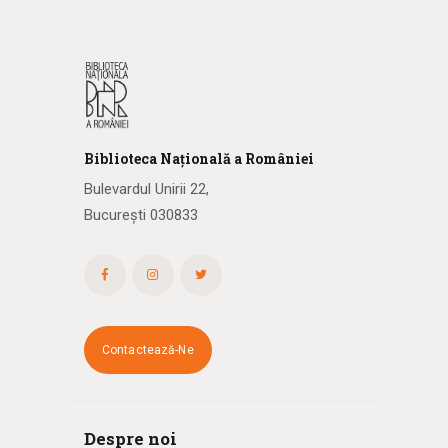
Biblioteca
N
ațională
a R
omâniei
Bulevardul Unirii 22,
București 030833
Contactează-Ne
Despre noi