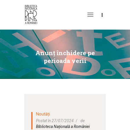
DESPRE NOI
PERMISUL MEU DE
Anunţ închidere pe
BIBLIOTECĂ
perioada verii
CATALOAGE ȘI
COLECȚII
BIBLIOTECA DIGITALĂ
EVENIMENTE
CULTURALE
Noutăți
SPAȚII
Postat în 27/07/2024
de
Biblioteca Națională a României
NOUTĂȚI