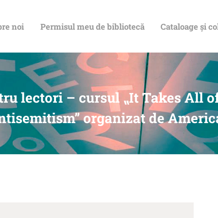
DESPRE NOI
re noi
Permisul meu de bibliotecă
Cataloage și co
PERMISUL MEU
DE BIBLIOTECĂ
CATALOAGE ȘI
ru lectori – cursul ⹂It Takes All 
COLECȚII
ntisemitism” organizat de Americ
BIBLIOTECA
DIGITALĂ
EVENIMENTE