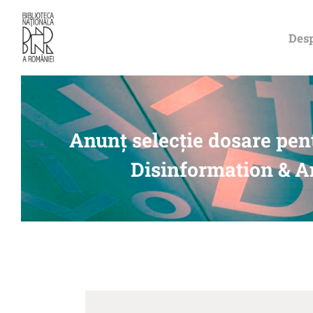
Desp
Anunț selecție dosare pent
Disinformation & A