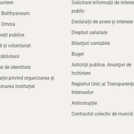
suntem
Solicitare informaţii de intere
public
la Batthyaneum
Declarații de avere și interese
a Omnia
Drepturi salariale
ații publice
Bilanțuri contabile
ă și voluntariat
Buget
bibliotecii
Achiziţii publice. Anunţuri de
 de identitate
închiriere
ație privind organizarea și
Registrul Unic al Transparenţe
onarea instituției
Intereselor
Anticorupție
Contractul colectiv de muncă