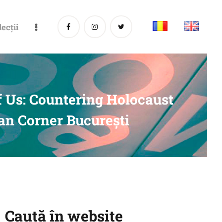
lecții
of Us: Countering Holocaust
an Corner București
Caută în website