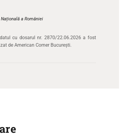
CULTURALE
SPAȚII
a Națională a României
NOUTĂȚI
idatul cu dosarul nr. 2870/22.06.2026 a fost
izat de American Corner București.
are