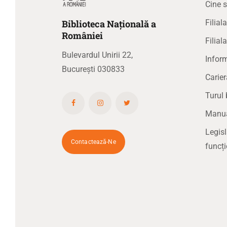
Cine 
Biblioteca
N
ațională
a
Filia
R
omâniei
Filial
Bulevardul Unirii 22,
Inform
București 030833
Carier
Turul 
Manual
Legisl
Contactează-Ne
funcți