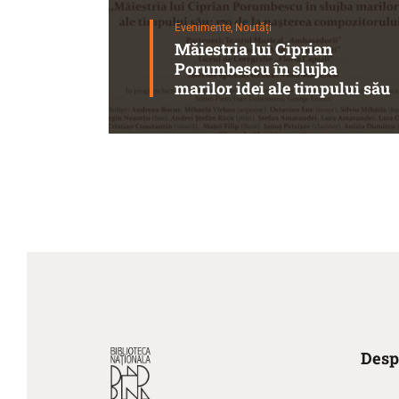
Evenimente,
Noutăți
Măiestria lui Ciprian
Porumbescu în slujba
marilor idei ale timpului său
Desp