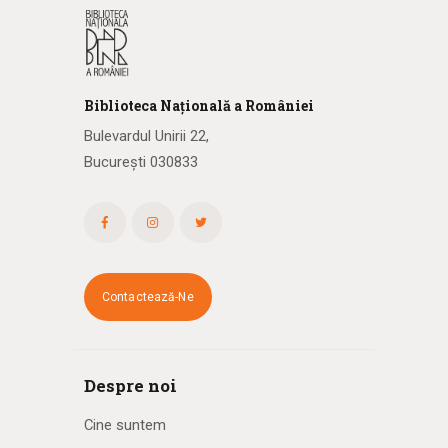
Biblioteca
N
ațională
a R
omâniei
Bulevardul Unirii 22,
București 030833
Contactează-Ne
Despre noi
Cine suntem