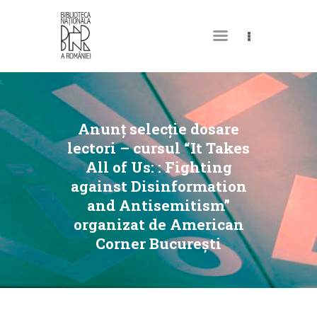
DESPRE NOI
PERMISUL MEU DE
Anunț selecție dosare
BIBLIOTECĂ
lectori – cursul “It Takes
All of Us: : Fighting
CATALOAGE ȘI
against Disinformation
COLECȚII
and Antisemitism”
BIBLIOTECA DIGITALĂ
organizat de American
Corner București
EVENIMENTE
CULTURALE
SPAȚII
NOUTĂȚI