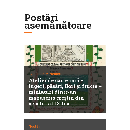
Postări
asemănătoare
Evenimente,
Noutăți
Atelier de carte rară –
Îngeri, păsări, flori şi fructe ‒
miniaturi dintr-un
manuscris creştin din
secolul al IX-lea
Noutăți