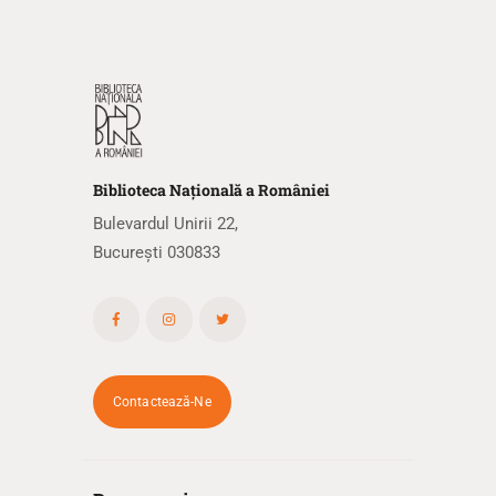
Biblioteca
N
ațională
a R
omâniei
Bulevardul Unirii 22,
București 030833
Contactează-Ne