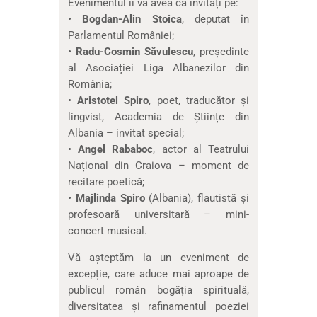
Evenimentul îi va avea ca invitați pe:
•
Bogdan-Alin Stoica
, deputat în
Parlamentul României;
•
Radu-Cosmin Săvulescu
, președinte
al Asociației Liga Albanezilor din
România;
•
Aristotel Spiro
, poet, traducător și
lingvist, Academia de Științe din
Albania – invitat special;
•
Angel Rababoc
, actor al Teatrului
Național din Craiova – moment de
recitare poetică;
•
Majlinda Spiro
(Albania), flautistă și
profesoară universitară – mini-
concert musical.
Vă așteptăm la un eveniment de
excepție, care aduce mai aproape de
publicul român bogăția spirituală,
diversitatea și rafinamentul poeziei