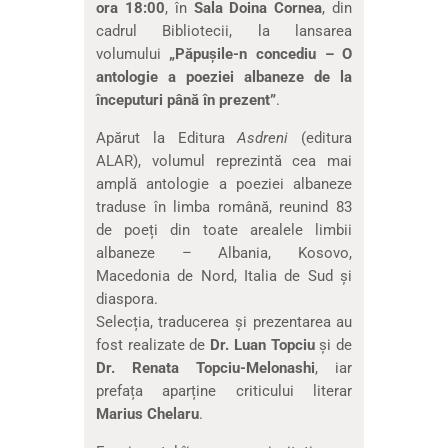
ora 18:00
, în
Sala Doina Cornea
, din
cadrul Bibliotecii, la lansarea
volumului
„Păpușile-n concediu – O
antologie a poeziei albaneze de la
începuturi până în prezent”
.
Apărut la Editura
Asdreni
(editura
ALAR), volumul reprezintă cea mai
amplă antologie a poeziei albaneze
traduse în limba română, reunind 83
de poeți din toate arealele limbii
albaneze – Albania, Kosovo,
Macedonia de Nord, Italia de Sud și
diaspora.
Selecția, traducerea și prezentarea au
fost realizate de
Dr. Luan Topciu
și de
Dr. Renata Topciu-Melonashi
, iar
prefața aparține criticului literar
Marius Chelaru
.