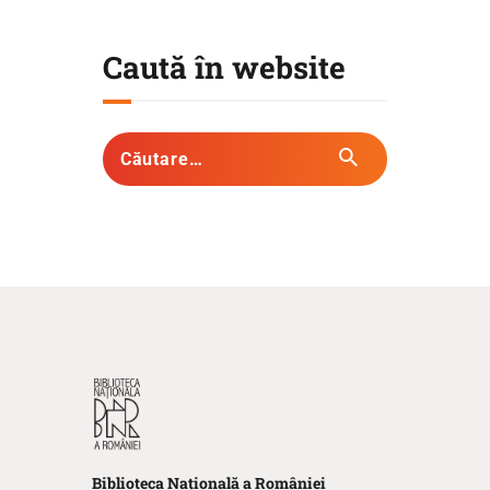
Caută în website
Biblioteca
N
ațională
a R
omâniei