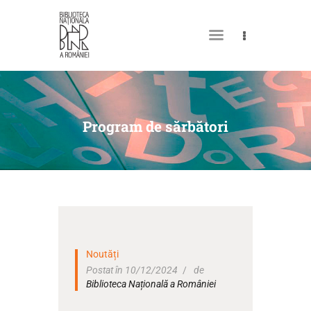
DESPRE NOI
PERMISUL MEU DE
Program de sărbători
BIBLIOTECĂ
CATALOAGE ȘI COLECȚII
BIBLIOTECA DIGITALĂ
EVENIMENTE
CULTURALE
Noutăți
SPAȚII
Postat în 10/12/2024
de
Biblioteca Națională a României
NOUTĂȚI