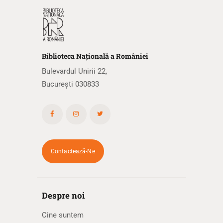
Biblioteca
N
ațională
a R
omâniei
Bulevardul Unirii 22,
București 030833
Contactează-Ne
Despre noi
Cine suntem