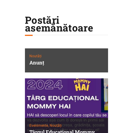
Postări
asemănătoare
Noutăți
Anunţ
Evenimente,
Noutăți
Târgul Educaţional Mommy