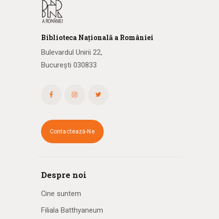
Biblioteca
N
ațională
a R
omâniei
Bulevardul Unirii 22,
București 030833
Contactează-Ne
Despre noi
Cine suntem
Filiala Batthyaneum