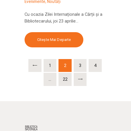
Evenimente
,
Noutăți
Cu ocazia Zilei Internaționale a Cărții şi a
Bibliotecarului, joi 23 aprilie…
Citește Mai Departe
<
1
2
3
4
…
>
22