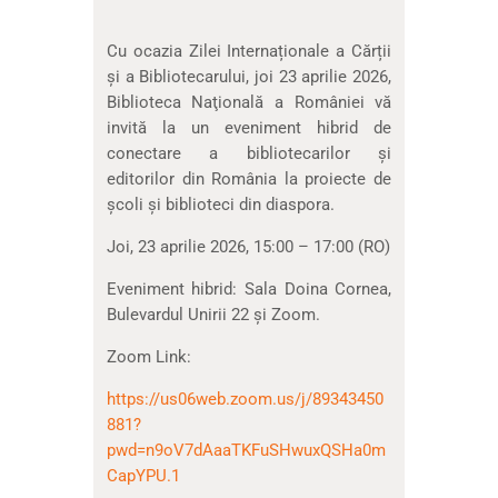
Cu ocazia Zilei Internaționale a Cărții
şi a Bibliotecarului, joi 23 aprilie 2026,
Biblioteca Naţională a României vă
invită la un eveniment hibrid de
conectare a bibliotecarilor şi
editorilor din România la proiecte de
şcoli şi biblioteci din diaspora.
Joi, 23 aprilie 2026, 15:00 – 17:00 (RO)
Eveniment hibrid: Sala Doina Cornea,
Bulevardul Unirii 22 şi Zoom.
Zoom Link:
https://us06web.zoom.us/j/89343450
881?
pwd=n9oV7dAaaTKFuSHwuxQSHa0m
CapYPU.1