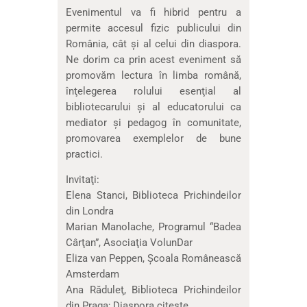
Evenimentul va fi hibrid pentru a
permite accesul fizic publicului din
România, cât şi al celui din diaspora.
Ne dorim ca prin acest eveniment să
promovăm lectura în limba română,
înţelegerea rolului esenţial al
bibliotecarului şi al educatorului ca
mediator şi pedagog în comunitate,
promovarea exemplelor de bune
practici.
Invitaţi:
Elena Stanci, Biblioteca Prichindeilor
din Londra
Marian Manolache, Programul “Badea
Cârţan”, Asociaţia VolunDar
Eliza van Peppen, Şcoala Românească
Amsterdam
Ana Răduleţ, Biblioteca Prichindeilor
din Praga; Diaspora citeşte