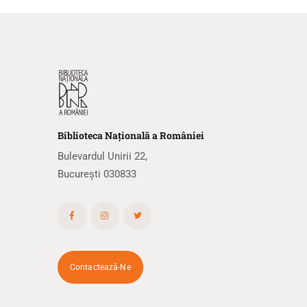
Biblioteca
N
ațională
a R
omâniei
Bulevardul Unirii 22,
București 030833
Contactează-Ne