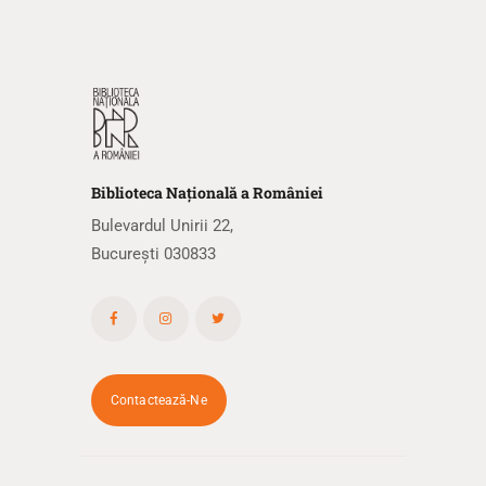
Biblioteca
N
ațională
a R
omâniei
Bulevardul Unirii 22,
București 030833
Contactează-Ne