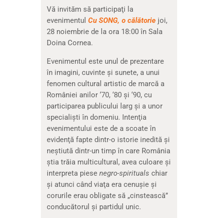
Vă invităm să participaţi la
evenimentul
Cu SONG, o călătorie
joi,
28 noiembrie de la ora 18:00 în Sala
Doina Cornea.
Evenimentul este unul de prezentare
în imagini, cuvinte şi sunete, a unui
fenomen cultural artistic de marcă a
României anilor ‘70, ‘80 şi ‘90, cu
participarea publicului larg şi a unor
specialişti în domeniu. Intenţia
evenimentului este de a scoate în
evidenţă fapte dintr-o istorie inedită şi
neştiută dintr-un timp în care România
ştia trăia multicultural, avea culoare şi
interpreta piese
negro-spirituals
chiar
şi atunci când viaţa era cenuşie şi
corurile erau obligate să „cinstească”
conducătorul şi partidul unic.