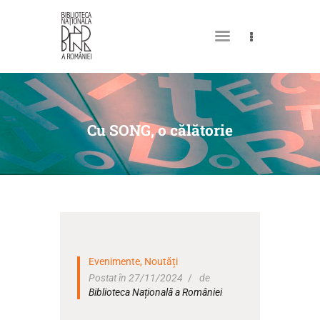
DESPRE NOI
PERMISUL MEU DE
Cu SONG, o călătorie
BIBLIOTECĂ
CATALOAGE ȘI COLECȚII
BIBLIOTECA DIGITALĂ
EVENIMENTE
CULTURALE
Evenimente
,
Noutăți
SPAȚII
Postat în 27/11/2024
de
Biblioteca Națională a României
NOUTĂȚI