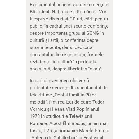
Evenimentul pune în valoare colecţiile
Bibliotecii Naţionale a României. Vor
fi expuse discuri şi CD-uri, cărţi pentru
public, în cadrul unei scurte conferinţe
despre importanţa grupului SONG în
cultură şi artă, o conferinţă depre
istoria recentă, dar şi dedicată
contactului dintre generaţii, formele
rezistenţei în cultură în perioada
socialistă, despre libertatea în artă.
În cadrul evenimentului vor fi
proiectate secveţe din spectacolul de
televiziune „Ocolul lumii în 20 de
melodii”, film realizat de către Tudor
Vornicu şi Ileana Vlad Pop în anul
1978 în studiourile Televiziunii
Române. Acest film a adus, un an mai
târziu, TVR şi României Marele Premiu
„Antena de Chihlimbar” la Festivalul