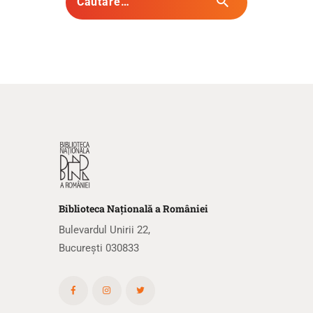
Biblioteca
N
ațională
a R
omâniei
Bulevardul Unirii 22,
București 030833