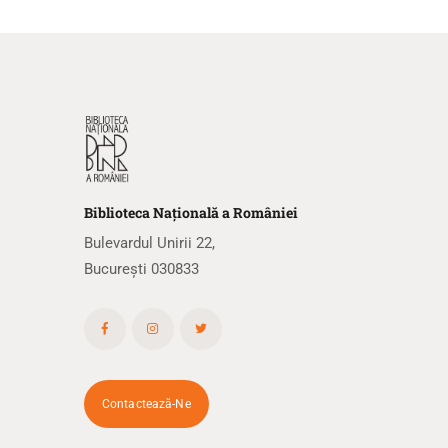
Biblioteca
N
ațională
a R
omâniei
Bulevardul Unirii 22,
București 030833
Contactează-Ne