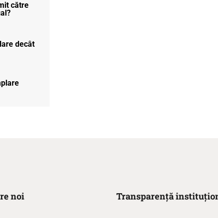
mit către
gal?
lare decât
plare
re noi
Transparență instituțio