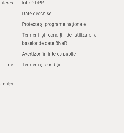
nteres
Info GDPR
Date deschise
Proiecte și programe naționale
Termeni și condiții de utilizare a
bazelor de date BNaR
Avertizori în interes public
uri de
Termeni și condiții
renţei