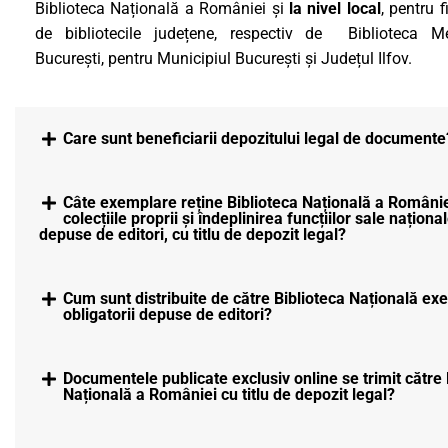
CULTURALE
Biblioteca Națională a României și
la nivel local
, pentru f
de bibliotecile județene, respectiv de Biblioteca Me
SPAȚII
București, pentru Municipiul București și Județul Ilfov.
NOUTĂȚI
Care sunt beneficiarii depozitului legal de documente
Câte exemplare reține Biblioteca Națională a Românie
colecțiile proprii și îndeplinirea funcțiilor sale naționa
depuse de editori, cu titlu de depozit legal?
Cum sunt distribuite de către Biblioteca Națională ex
obligatorii depuse de editori?
Documentele publicate exclusiv online se trimit către 
Națională a României cu titlu de depozit legal?