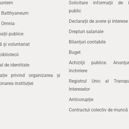
suntem
Solicitare informaţii de i
public
la Batthyaneum
Declarații de avere și interese
a Omnia
Drepturi salariale
ații publice
Bilanțuri contabile
ă și voluntariat
Buget
bibliotecii
Achiziţii publice. Anunţ
 de identitate
închiriere
lație privind organizarea și
Registrul Unic al Transpa
onarea instituției
Intereselor
Anticorupție
Contractul colectiv de muncă