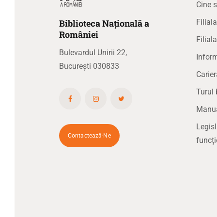
Cine 
Biblioteca
N
ațională
a
Filia
R
omâniei
Filial
Bulevardul Unirii 22,
Inform
București 030833
Carier
Turul 
Manual
Legis
Contactează-Ne
funcți