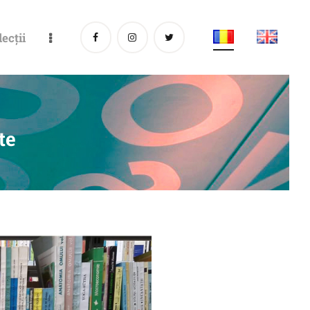
lecții
te