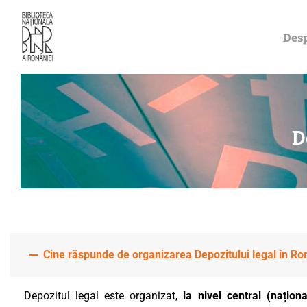
DESPRE NOI
Desp
PERMISUL MEU
DE BIBLIOTECĂ
CATALOAGE ȘI
D
COLECȚII
BIBLIOTECA
DIGITALĂ
Cine răspunde de organizarea Depozitului legal în R
EVENIMENTE
Depozitul legal este organizat,
la nivel central (naționa