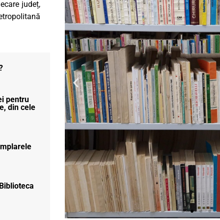
iecare județ,
tropolitană
?
i pentru
le, din cele
emplarele
Biblioteca