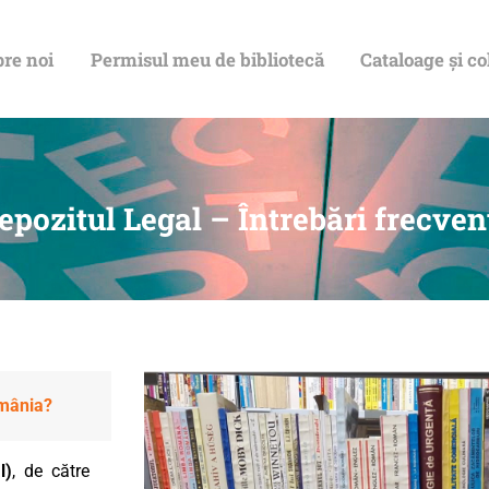
re noi
Permisul meu de bibliotecă
Cataloage și co
epozitul Legal – Întrebări frecven
omânia?
l)
, de către