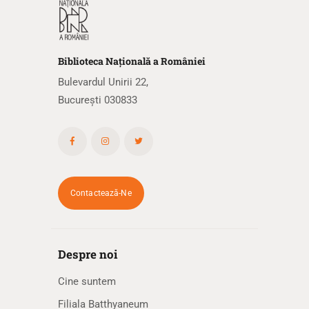
Biblioteca
N
ațională
a R
omâniei
Bulevardul Unirii 22,
București 030833
Contactează-Ne
Despre noi
Cine suntem
Filiala Batthyaneum