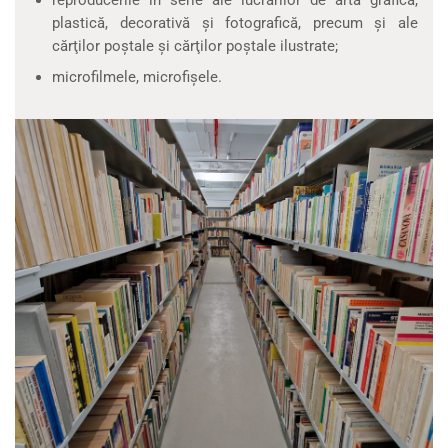
reproducerile în serie ale lucrărilor de artă grafică,
plastică, decorativă şi fotografică, precum şi ale
cărţilor poştale şi cărţilor poştale ilustrate;
microfilmele, microfişele.