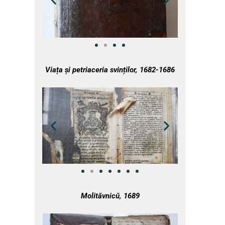
a
Viața și petriaceria svinților, 1682-1686
a
a
Molităvnicŭ, 1689
a