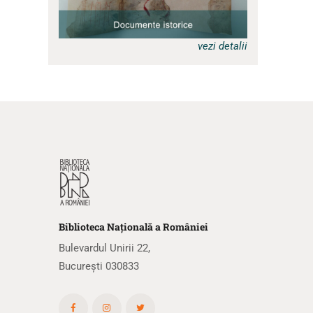
vezi detalii
Biblioteca
N
ațională
a R
omâniei
Bulevardul Unirii 22,
București 030833