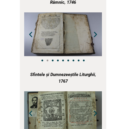
Râmnic, 1746
a
a
Sfintele și Dumnezeeștile Liturghii,
1767
a