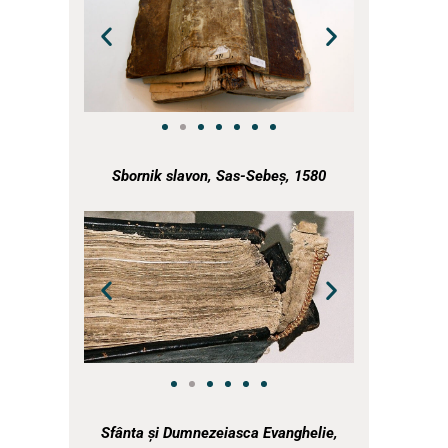
a
Sbornik slavon, Sas-Sebeș, 1580
a
a
Sfânta și Dumnezeiasca Evanghelie,