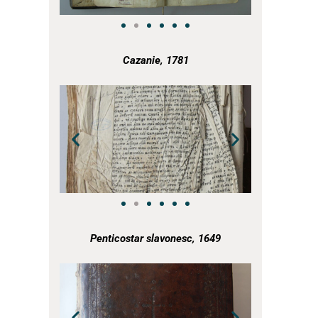
a
Cazanie, 1781
a
a
Penticostar slavonesc, 1649
a