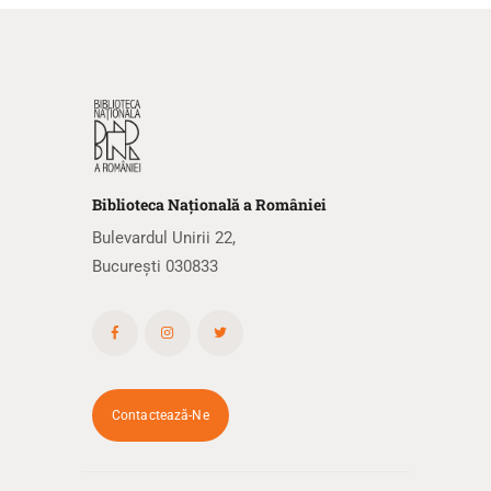
Biblioteca
N
ațională
a R
omâniei
Bulevardul Unirii 22,
București 030833
Contactează-Ne