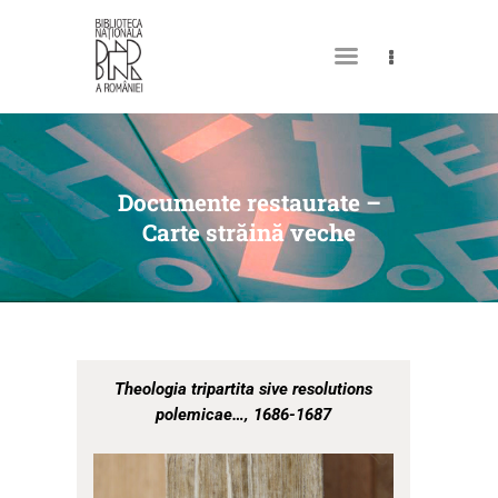
DESPRE NOI
PERMISUL MEU DE
Documente restaurate –
BIBLIOTECĂ
Carte străină veche
CATALOAGE ȘI COLECȚII
BIBLIOTECA DIGITALĂ
EVENIMENTE
CULTURALE
Theologia tripartita sive resolutions
polemicae…, 1686-1687
SPAȚII
a
NOUTĂȚI