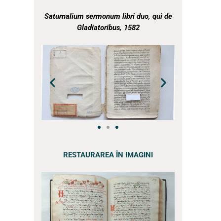
a
Saturnalium sermonum libri duo, qui de
Gladiatoribus, 1582
a
RESTAURAREA ÎN IMAGINI
a