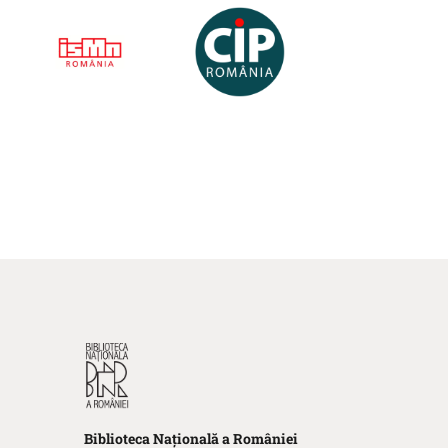
ISMN
CIP
Biblioteca
N
ațională
a R
omâniei