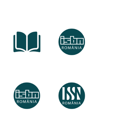
Înregistrare
ISBN pentru
edituri
edituri
ISBN pentru
ISSN
autori