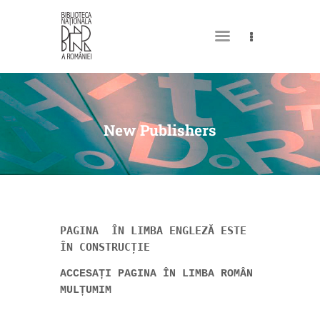
MY LIBRARY CARD
New Publishers
PAGINA ÎN LIMBA ENGLEZĂ ESTE
ÎN CONSTRUCȚIE
ACCESAȚI PAGINA ÎN LIMBA ROMÂNĂ LA 
https
MULȚUMIM